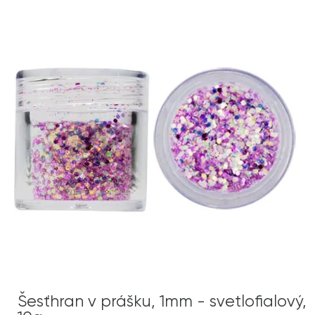
Šesťhran v prášku, 1mm - svetlofialový,