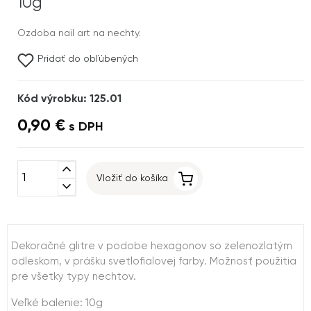
10g
Ozdoba nail art na nechty.
Pridať do obľúbených
Kód výrobku: 125.01
0,90 €
s DPH
expand_less
Vložiť do košíka
expand_more
Dekoračné glitre v podobe hexagonov so zelenozlatým
odleskom, v prášku svetlofialovej farby. Možnosť použitia
pre všetky typy nechtov.
Veľké balenie: 10g