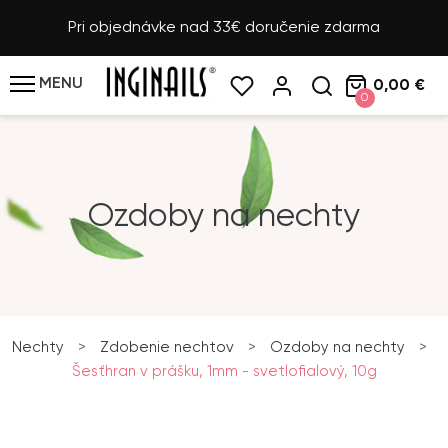
Pri objednávke nad 33€ doručenie zdarma
MENU
0,00 €
0
Ozdoby na nechty
Nechty
>
Zdobenie nechtov
>
Ozdoby na nechty
>
Šesťhran v prášku, 1mm - svetlofialový, 10g