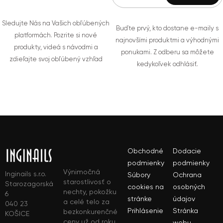
Sledujte Nás na Vašich obľúbených
Buďte prvý, kto dostane e-maily s
platformách. Pozrite si nové
najnovšími produktmi a výhodnými
produkty, videá s návodmi a
ponukami. Z odberu sa môžete
zdieľajte svoj obľúbený vzhľad
kedykoľvek odhlásiť.
Obchodné
Dodacie
podmienky
podmienky
Výnimočná
Inginails s.r.o.
Súbory
Ochrana
starostlivosť o
Starozagorská
cookies na
osobných
nechty, pokožku
6
stránke
údajov
a celé telo za
040 23
Prihlásenie
Stránka
bezkonkurenčné
KOŠICE
ceny už od roku