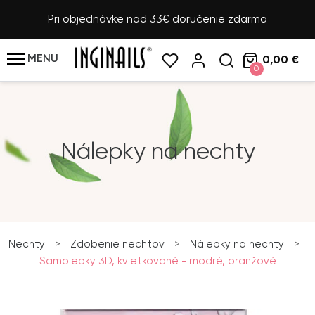
Pri objednávke nad 33€ doručenie zdarma
MENU
0,00 €
0
Nálepky na nechty
Nechty
>
Zdobenie nechtov
>
Nálepky na nechty
>
Samolepky 3D, kvietkované - modré, oranžové