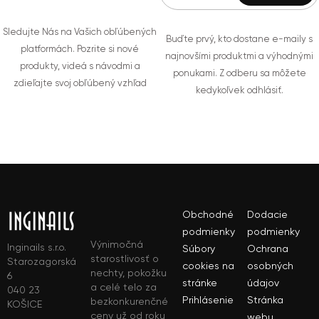
Sledujte Nás na Vašich obľúbených
Buďte prvý, kto dostane e-maily s
platformách. Pozrite si nové
najnovšími produktmi a výhodnými
produkty, videá s návodmi a
ponukami. Z odberu sa môžete
zdieľajte svoj obľúbený vzhľad
kedykoľvek odhlásiť.
Obchodné
Dodacie
podmienky
podmienky
Výnimočná
Inginails s.r.o.
Súbory
Ochrana
starostlivosť o
Starozagorská
cookies na
osobných
nechty, pokožku
6
stránke
údajov
a celé telo za
040 23
Prihlásenie
Stránka
bezkonkurenčné
KOŠICE
ceny už od roku
webu