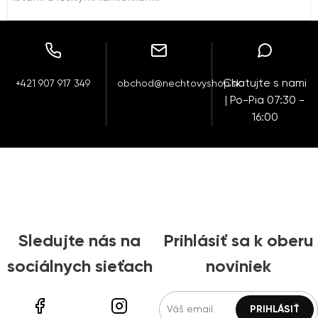
Chatujte s nami
+421 907 917 349
obchod@nechtovyshop.sk
| Po-Pia 07:30 -
16:00
Sledujte nás na
Prihlásiť sa k oberu
sociálnych sieťach
noviniek