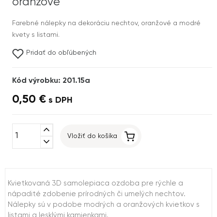
oranžové
Farebné nálepky na dekoráciu nechtov, oranžové a modré
kvety s listami.
Pridať do obľúbených
Kód výrobku: 201.15a
0,50 €
s DPH
expand_less
Vložiť do košíka
expand_more
Kvietkovaná 3D samolepiaca ozdoba pre rýchle a
nápadité zdobenie prírodných či umelých nechtov.
Nálepky sú v podobe modrých a oranžových kvietkov s
listami a lesklými kamienkami.