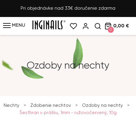
Pri objednávke nad 33€ doručenie zdarma
MENU
0,00 €
0
Ozdoby na nechty
Nechty
>
Zdobenie nechtov
>
Ozdoby na nechty
>
Šesťhran v prášku, 1mm - ružovočervený, 10g