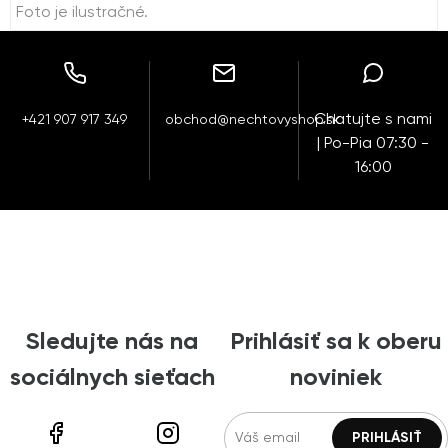
Foto je ilustračné.
Chatujte s nami
+421 907 917 349
obchod@nechtovyshop.sk
| Po-Pia 07:30 -
16:00
Sledujte nás na
Prihlásiť sa k oberu
sociálnych sieťach
noviniek