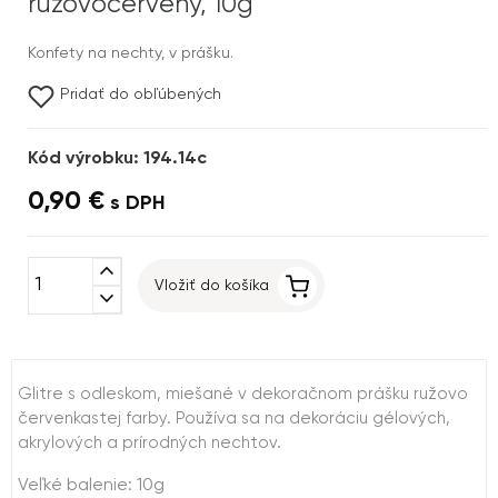
ružovočervený, 10g
Konfety na nechty, v prášku.
Pridať do obľúbených
Kód výrobku: 194.14c
0,90 €
s DPH
expand_less
Vložiť do košíka
expand_more
Glitre s odleskom, miešané v dekoračnom prášku ružovo
červenkastej farby. Používa sa na dekoráciu gélových,
akrylových a prírodných nechtov.
Veľké balenie: 10g