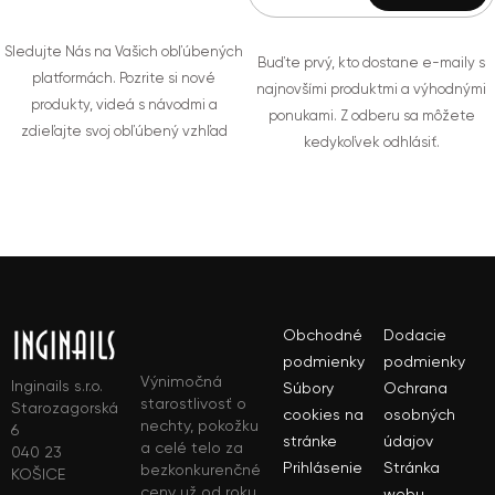
Sledujte Nás na Vašich obľúbených
Buďte prvý, kto dostane e-maily s
platformách. Pozrite si nové
najnovšími produktmi a výhodnými
produkty, videá s návodmi a
ponukami. Z odberu sa môžete
zdieľajte svoj obľúbený vzhľad
kedykoľvek odhlásiť.
Obchodné
Dodacie
podmienky
podmienky
Výnimočná
Inginails s.r.o.
Súbory
Ochrana
starostlivosť o
Starozagorská
cookies na
osobných
nechty, pokožku
6
stránke
údajov
a celé telo za
040 23
Prihlásenie
Stránka
bezkonkurenčné
KOŠICE
ceny už od roku