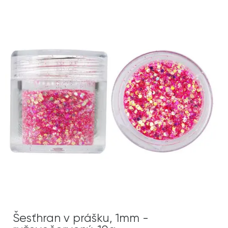
Šesťhran v prášku, 1mm -