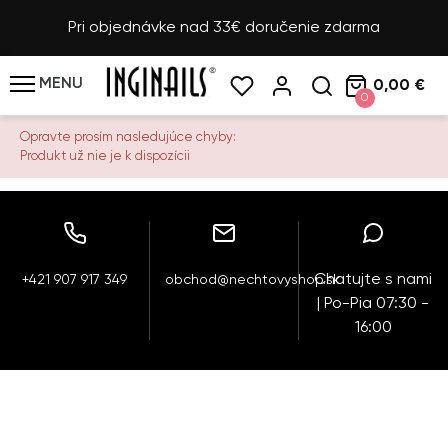
Pri objednávke nad 33€ doručenie zdarma
MENU
0,00 €
0
Opravte prosím nasledujúce chyby:
Produkt už nie je k dispozícii
Chatujte s nami
+421 907 917 349
obchod@nechtovyshop.sk
| Po-Pia 07:30 -
16:00