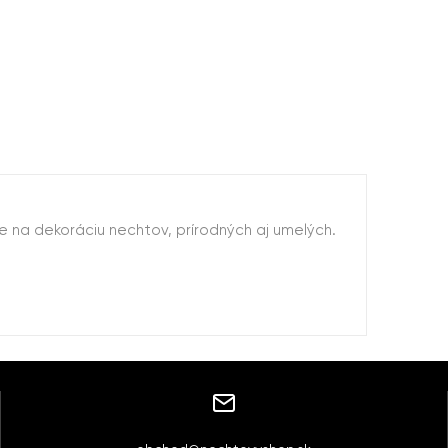
lne na dekoráciu nechtov, prírodných aj umelých.