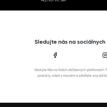
+421 907 917 349
Sledujte nás na sociálnych
Sledujte Nás na Vašich obľúbených platformách. Po
produkty, videá s návodmi a zdieľajte svoj obľú