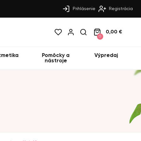
Prihlásenie
Registrácia
0,00 €
0
zmetika
Pomôcky a
Výpredaj
nástroje