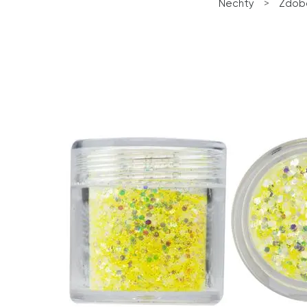
Nechty
>
Zdob