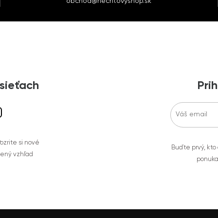
obchod@nechtovyshop.sk
 sieťach
Prih
zrite si nové
Buďte prvý, kto
bený vzhľad
ponuka