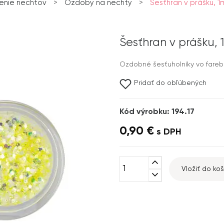
enie nechtov
>
Ozdoby na nechty
>
Šesťhran v prášku, 1
Šesťhran v prášku, 
Ozdobné šesťuholníky vo fare
Pridať do obľúbených
Kód výrobku: 194.17
0,90 €
s DPH
expand_less
Vložiť do koš
expand_more