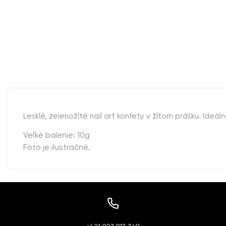
Lesklé, zelenožlté nail art konfety v žltom prášku. Ideá
Veľké balenie: 10g
Foto je ilustračné.