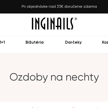
Pri objednávke nad 33€ doručenie zdarma
1+1
Bižutéria
Darčeky
Ko
Ozdoby na nechty