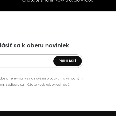
Chatujte s nami | Po-Pia 07:30 - 16:00
lásiť sa k oberu noviniek
 dostane e-maily s najnovšími produktmi a výhodnými
mi. Z odberu sa môžete kedykoľvek odhlásiť.