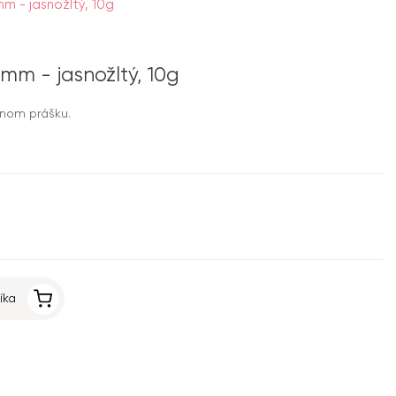
mm - jasnožltý, 10g
1mm - jasnožltý, 10g
bnom prášku.
íka