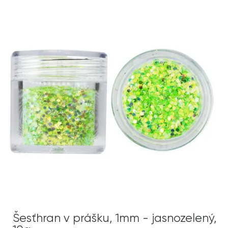
Šesťhran v prášku, 1mm - jasnozelený,