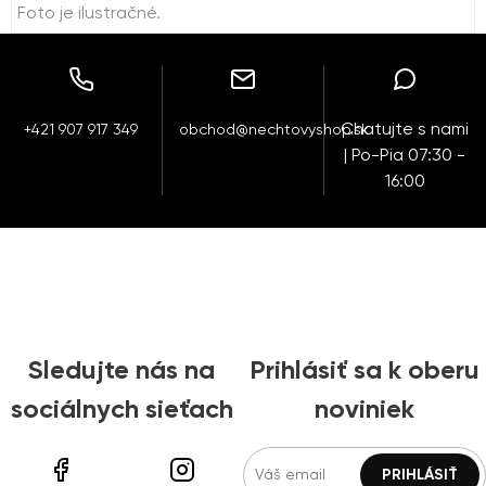
Foto je ilustračné.
Chatujte s nami
+421 907 917 349
obchod@nechtovyshop.sk
| Po-Pia 07:30 -
16:00
Sledujte nás na
Prihlásiť sa k oberu
sociálnych sieťach
noviniek