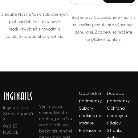
Sledujte Nás na Vašich obľúbených
Buďte prvý, kto dostane e-maily s
platformách. Pozrite si nové
najnovšími produktmi a výhodnými
produkty, videá s návodmi a
ponukami. Z odberu sa môžete
zdieľajte svoj obľúbený vzhľad
kedykoľvek odhlásiť.
Obchodné
Dodacie
podmienky
podmienky
Výnimočná
Inginails s.r.o.
Súbory
Ochrana
starostlivosť o
Starozagorská
cookies na
osobných
nechty, pokožku
6
stránke
údajov
a celé telo za
040 23
Prihlásenie
Stránka
bezkonkurenčné
KOŠICE
ceny už od roku