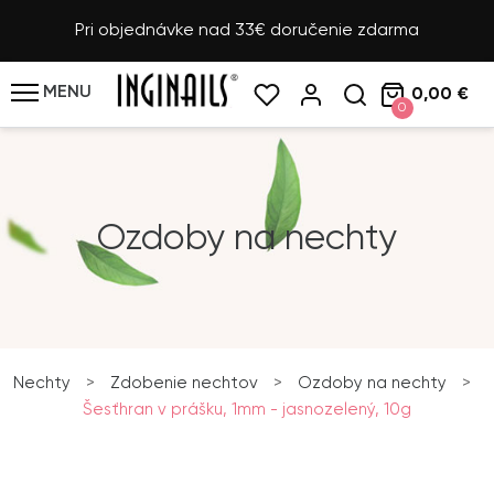
Pri objednávke nad 33€ doručenie zdarma
MENU
0,00 €
0
Ozdoby na nechty
Nechty
>
Zdobenie nechtov
>
Ozdoby na nechty
>
Šesťhran v prášku, 1mm - jasnozelený, 10g