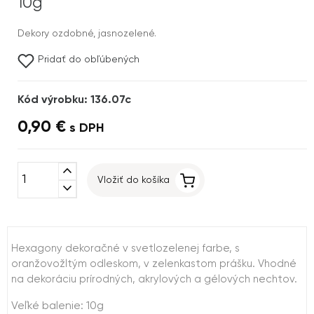
10g
Dekory ozdobné, jasnozelené.
Pridať do obľúbených
Kód výrobku: 136.07c
0,90 €
s DPH
expand_less
Vložiť do košíka
expand_more
Hexagony dekoračné v svetlozelenej farbe, s
oranžovožltým odleskom, v zelenkastom prášku. Vhodné
na dekoráciu prírodných, akrylových a gélových nechtov.
Veľké balenie: 10g