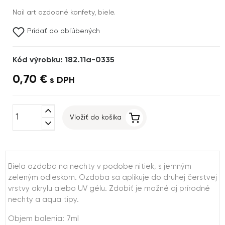
Nail art ozdobné konfety, biele.
Pridať do obľúbených
Kód výrobku: 182.11a-0335
0,70 €
s DPH
expand_less
Vložiť do košíka
expand_more
Biela ozdoba na nechty v podobe nitiek, s jemným
zeleným odleskom. Ozdoba sa aplikuje do druhej čerstvej
vrstvy akrylu alebo UV gélu. Zdobiť je možné aj prírodné
nechty a aqua tipy.
Objem balenia: 7ml