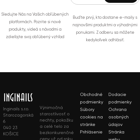
Sledujte Nás na Vašich obľúbených
Buďte prvý, kto dostane e-maily s
platformách. Pozrite si nové
najnovšími produktmi a výhodnými
produkty, videá s návodmi a
ponukami. Z odberu sa môžete
zdieľajte svoj obľúbený vzhľad
kedykoľvek odhlásiť.
Obchodné
Dodacie
podmienky
podmienky
Výnimočná
Inginails s.r.o.
Súbory
Ochrana
starostlivosť o
Starozagorská
cookies na
osobných
nechty, pokožku
6
stránke
údajov
a celé telo za
040 23
Prihlásenie
Stránka
bezkonkurenčné
KOŠICE
ceny už od roku
webu