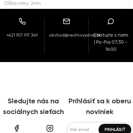
Dĺžka nitky: 2mm
Chatujte s nami
+421 907 917 349
obchod@nechtovyshop.sk
| Po-Pia 07:30 -
16:00
Sledujte nás na
Prihlásiť sa k oberu
sociálnych sieťach
noviniek