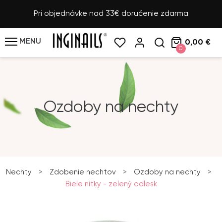
Pri objednávke nad 33€ doručenie zdarma
MENU
0,00 €
0
Ozdoby na nechty
Nechty
>
Zdobenie nechtov
>
Ozdoby na nechty
>
Biele nitky - zelený odlesk