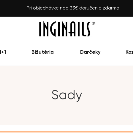
Pri objednávke nad 33€ doručenie zdarma
1+1
Bižutéria
Darčeky
Ko
Sady