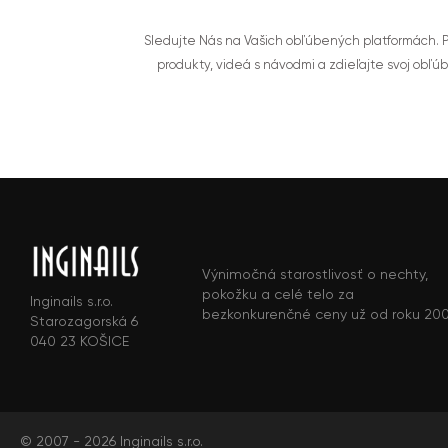
Sledujte Nás na Vašich obľúbených platformách. Po
produkty, videá s návodmi a zdieľajte svoj obľú
Výnimočná starostlivosť o nechty,
pokožku a celé telo za
Inginails s.r.o.
bezkonkurenčné ceny už od roku 20
Starozagorská 6
040 23 KOŠICE
© 2007 - 2026 Inginails s.r.o.