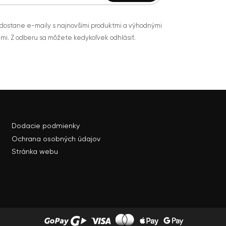
 dostane e-maily s najnovšími produktmi a výhodnými
mi. Z odberu sa môžete kedykoľvek odhlásiť.
Dodacie podmienky
Ochrana osobných údajov
Stránka webu