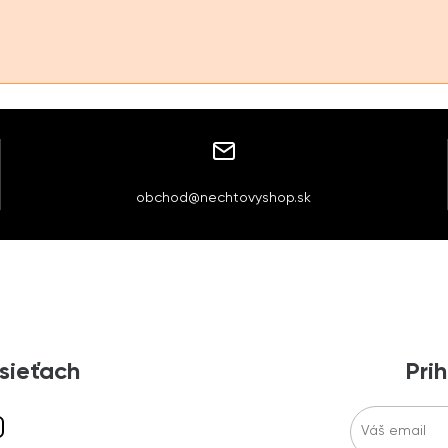
obchod@nechtovyshop.sk
 sieťach
Prih