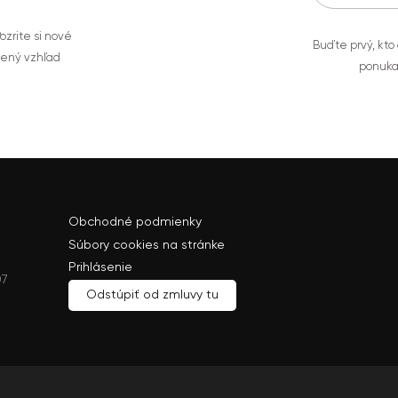
zrite si nové
Buďte prvý, kto
bený vzhľad
ponuka
Obchodné podmienky
Súbory cookies na stránke
Prihlásenie
07
Odstúpiť od zmluvy tu