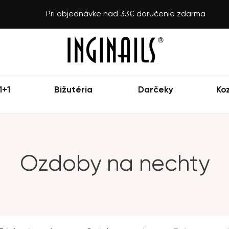
Pri objednávke nad 33€ doručenie zdarma
1+1
Bižutéria
Darčeky
Ko
Ozdoby na nechty