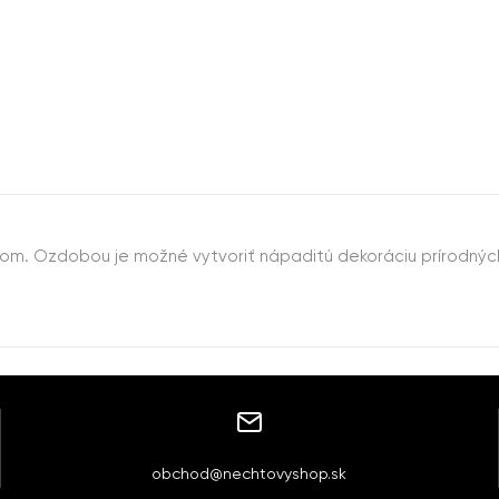
skom. Ozdobou je možné vytvoriť nápaditú dekoráciu prírodnýc
obchod@nechtovyshop.sk