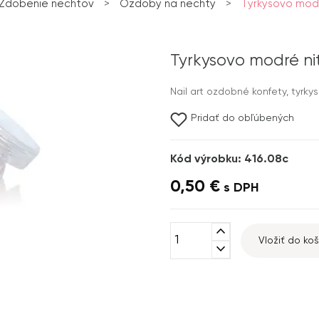
Zdobenie nechtov
>
Ozdoby na nechty
>
Tyrkysovo modr
Tyrkysovo modré nit
Nail art ozdobné konfety, tyrky
Pridať do obľúbených
Kód výrobku: 416.08c
0,50 €
s DPH
expand_less
Vložiť do koš
expand_more