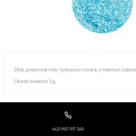
Dlhé, priesvitné nitky tyrkysovo modré, s miernym odle
Obsah balenia: 5g
+421 907 917 349