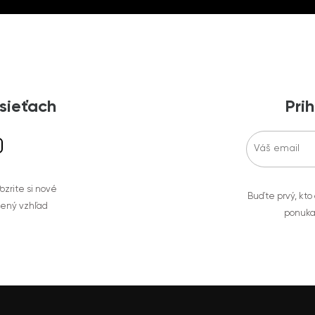
 sieťach
Prih
zrite si nové
Buďte prvý, kto
bený vzhľad
ponuka