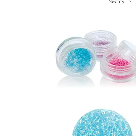
Nechty
>