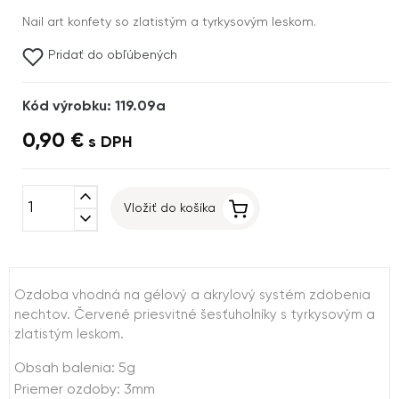
Nail art konfety so zlatistým a tyrkysovým leskom.
Pridať do obľúbených
Kód výrobku: 119.09a
0,90 €
s DPH
expand_less
Vložiť do košíka
expand_more
Ozdoba vhodná na gélový a akrylový systém zdobenia
nechtov. Červené priesvitné šesťuholníky s tyrkysovým a
zlatistým leskom.
Obsah balenia: 5g
Priemer ozdoby: 3mm