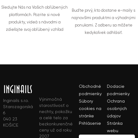
Sledujte Nás na Vašich obľúbených
Buďte prvý, kto dostane e-maily s
platformách. Pozrite si nové
najnovšími produktmi a výhodnými
produkty, videá s návodmi a
ponukami. Z odberu sa môžete
zdieľajte svoj obľúbený vzhľad
kedykoľvek odhlásiť.
Obchodné
Dodacie
podmienky
podmienky
Výnimočná
Inginails s.r.o.
Súbory
Ochrana
starostlivosť o
Starozagorská
cookies na
osobných
nechty, pokožku
6
stránke
údajov
a celé telo za
040 23
Prihlásenie
Stránka
bezkonkurenčné
KOŠICE
ceny už od roku
webu
2007