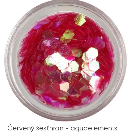
Červený šesťhran - aquaelements