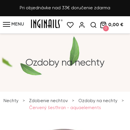
Pri objednávke nad 33€ doručenie zdarma
MENU
0,00 €
0
Ozdoby na nechty
Nechty
>
Zdobenie nechtov
>
Ozdoby na nechty
>
Červený šesťhran - aquaelements