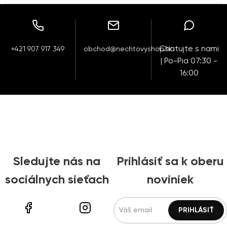
Chatujte s nami
+421 907 917 349
obchod@nechtovyshop.sk
| Po-Pia 07:30 -
16:00
Sledujte nás na
Prihlásiť sa k oberu
sociálnych sieťach
noviniek