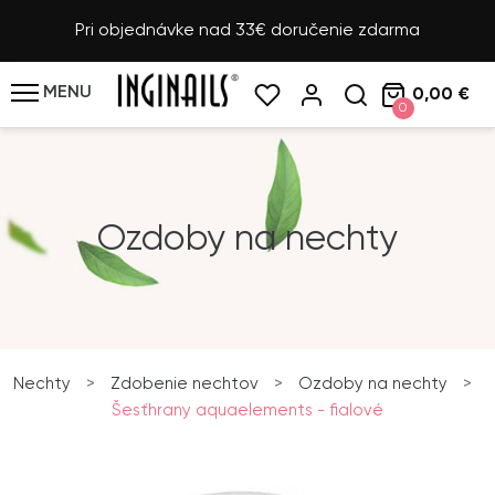
Pri objednávke nad 33€ doručenie zdarma
MENU
0,00 €
0
Ozdoby na nechty
Nechty
>
Zdobenie nechtov
>
Ozdoby na nechty
>
Šesťhrany aquaelements - fialové