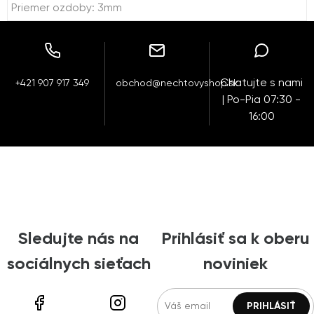
Priemer ozdoby: 3mm
Chatujte s nami
+421 907 917 349
obchod@nechtovyshop.sk
| Po-Pia 07:30 -
16:00
Sledujte nás na
Prihlásiť sa k oberu
sociálnych sieťach
noviniek