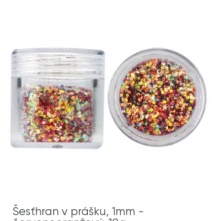
Šesťhran v prášku, 1mm -