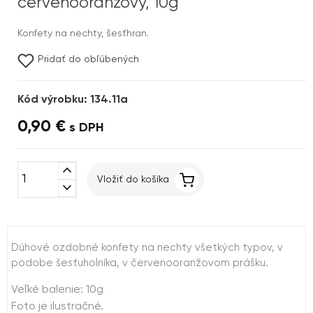
červenooranžový, 10g
Konfety na nechty, šesťhran.
Pridať do obľúbených
Kód výrobku: 134.11a
0,90 €
s DPH
expand_less
Vložiť do košíka
expand_more
Dúhové ozdobné konfety na nechty všetkých typov, v
podobe šesťuholníka, v červenooranžovom prášku.
Veľké balenie: 10g
Foto je ilustračné.