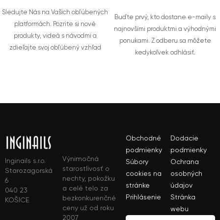
Sledujte Nás na Vašich obľúbených
Buďte prvý, kto dostane e-maily s
platformách. Pozrite si nové
najnovšími produktmi a výhodnými
produkty, videá s návodmi a
ponukami. Z odberu sa môžete
zdieľajte svoj obľúbený vzhľad
kedykoľvek odhlásiť.
Obchodné
Dodacie
podmienky
podmienky
Výnimočná
Inginails s.r.o.
Súbory
Ochrana
starostlivosť o
Starozagorská
cookies na
osobných
nechty, pokožku
6
stránke
údajov
a celé telo za
040 23
Prihlásenie
Stránka
bezkonkurenčné
KOŠICE
ceny už od roku
webu
2007