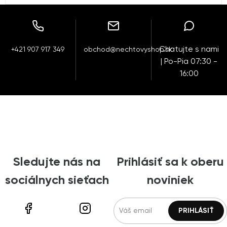
Chatujte s nami
+421 907 917 349
obchod@nechtovyshop.sk
| Po-Pia 07:30 -
16:00
Sledujte nás na
Prihlásiť sa k oberu
sociálnych sieťach
noviniek