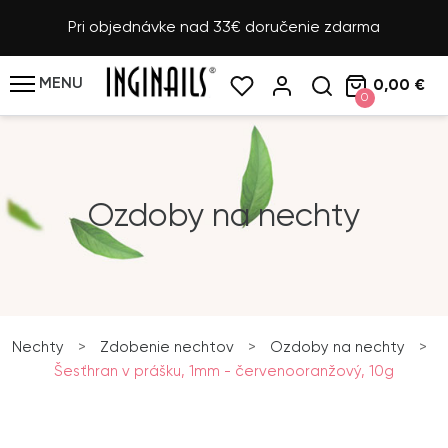
Pri objednávke nad 33€ doručenie zdarma
MENU
0,00 €
0
Ozdoby na nechty
Nechty
>
Zdobenie nechtov
>
Ozdoby na nechty
>
Šesťhran v prášku, 1mm - červenooranžový, 10g