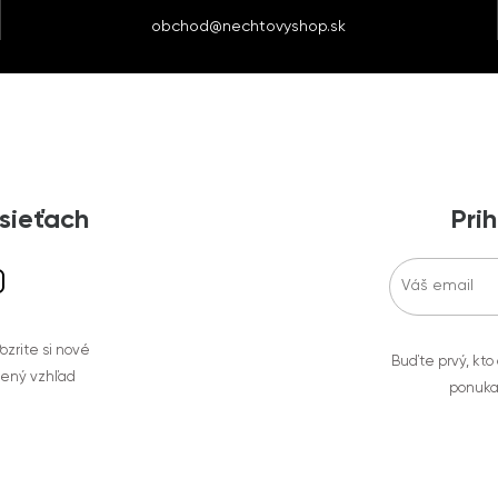
obchod@nechtovyshop.sk
 sieťach
Prih
zrite si nové
Buďte prvý, kto
bený vzhľad
ponuka