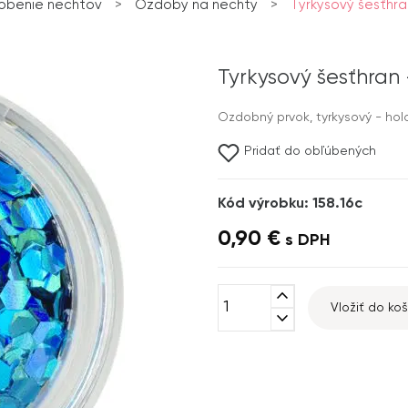
obenie nechtov
>
Ozdoby na nechty
>
Tyrkysový šesťhra
Tyrkysový šesťhran 
Ozdobný prvok, tyrkysový - holo
Pridať do obľúbených
Kód výrobku: 158.16c
0,90 €
s DPH
expand_less
Vložiť do koš
expand_more