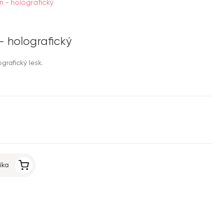
n - holografický
- holografický
grafický lesk.
íka