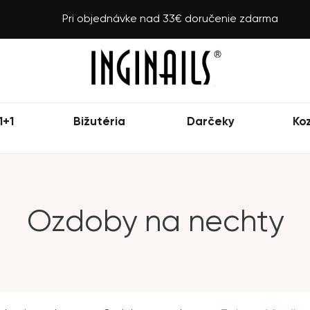
Pri objednávke nad 33€ doručenie zdarma
1+1
Bižutéria
Darčeky
Ko
Ozdoby na nechty