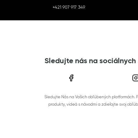
+421 907 917 349
Sledujte nás na sociálnych
Sledujte Nás na Vašich obľúbených platformách. Po
produkty, videá s návodmi a zdieľajte svoj obľú