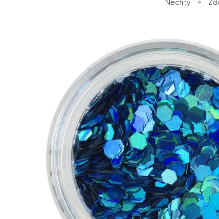
Nechty
>
Zd