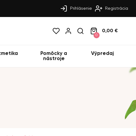
Prihlásenie
Registrácia
0,00 €
0
zmetika
Pomôcky a
Výpredaj
nástroje