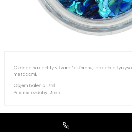
Ozdoba na nechty v tvare šesťhranu, jedinečná tyrkys
metódami.
Objem balenia: 7ml
Priemer ozdoby: 3mm