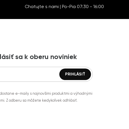
Chatujte s nami | Po-Pia 07:30 - 16:00
lásiť sa k oberu noviniek
 dostane e-maily s najnovšími produktmi a výhodnými
mi. Z odberu sa môžete kedykoľvek odhlásiť.