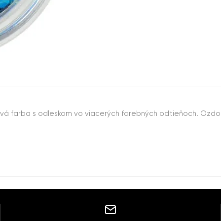
ová farba s odleskom vo viacerých farebných odtieňoch. Ozd