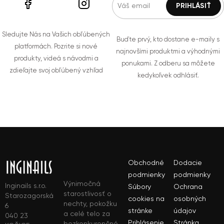
Sledujte Nás na Vašich obľúbených
Buďte prvý, kto dostane e-maily s
platformách. Pozrite si nové
najnovšími produktmi a výhodnými
produkty, videá s návodmi a
ponukami. Z odberu sa môžete
zdieľajte svoj obľúbený vzhľad
kedykoľvek odhlásiť.
Obchodné
Dodacie
podmienky
podmienky
Výnimočná
Inginails s.r.o.
Súbory
Ochrana
starostlivosť o
Starozagorská
cookies na
osobných
nechty, pokožku
6
stránke
údajov
a celé telo za
040 23
Prihlásenie
Stránka