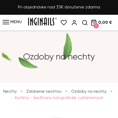
Pri objednávke nad 33€ doručenie zdarma
MENU
0,00 €
0
Ozdoby na nechty
Nechty
>
Zdobenie nechtov
>
Ozdoby na nechty
>
Konfety - šesťhrany holografické, cyklámenové