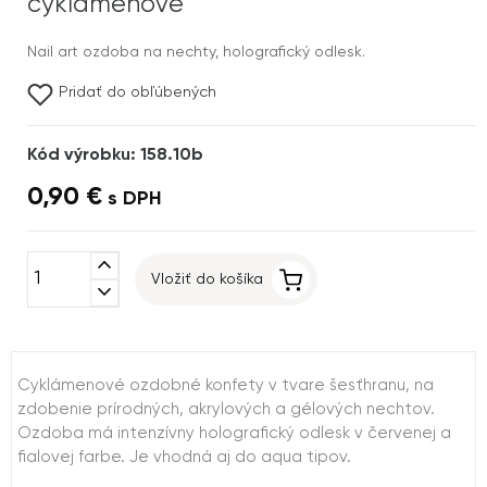
cyklámenové
Nail art ozdoba na nechty, holografický odlesk.
Pridať do obľúbených
Kód výrobku: 158.10b
0,90 €
s DPH
expand_less
Vložiť do košíka
expand_more
Cyklámenové ozdobné konfety v tvare šesťhranu, na
zdobenie prírodných, akrylových a gélových nechtov.
Ozdoba má intenzívny holografický odlesk v červenej a
fialovej farbe. Je vhodná aj do aqua tipov.