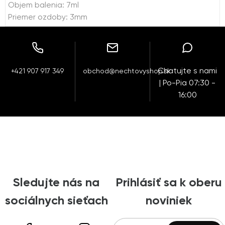
Objem balenia: 7ml
Priemer ozdoby: 3mm
Chatujte s nami
+421 907 917 349
obchod@nechtovyshop.sk
| Po-Pia 07:30 -
16:00
Sledujte nás na
Prihlásiť sa k oberu
sociálnych sieťach
noviniek