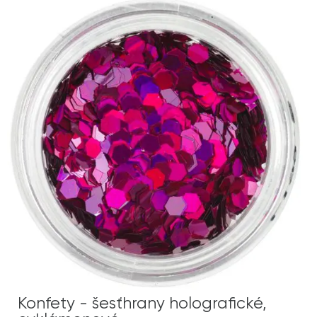
Konfety - šesťhrany holografické,