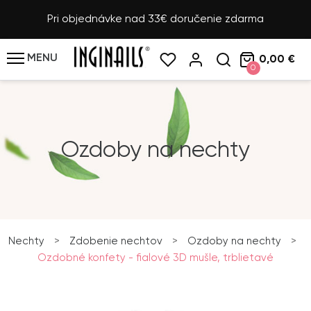
Pri objednávke nad 33€ doručenie zdarma
MENU
0,00 €
0
Ozdoby na nechty
Nechty
>
Zdobenie nechtov
>
Ozdoby na nechty
>
Ozdobné konfety - fialové 3D mušle, trblietavé