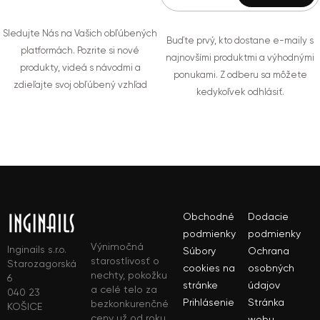
Sledujte Nás na Vašich obľúbených
Buďte prvý, kto dostane e-maily s
platformách. Pozrite si nové
najnovšími produktmi a výhodnými
produkty, videá s návodmi a
ponukami. Z odberu sa môžete
zdieľajte svoj obľúbený vzhľad
kedykoľvek odhlásiť.
Obchodné
Dodacie
podmienky
podmienky
Výnimočná
Inginails s.r.o.
Súbory
Ochrana
starostlivosť o
Starozagorská
cookies na
osobných
nechty, pokožku
6
stránke
údajov
a celé telo za
040 23
Prihlásenie
Stránka
bezkonkurenčné
KOŠICE
ceny už od roku