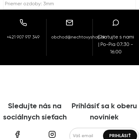
Priemer ozdoby: 3mm
Chatujte s nami
+421 907 917 349
obchod@nechtovyshop.sk
| Po-Pia 07:30 -
16:00
Sledujte nás na
Prihlásiť sa k oberu
sociálnych sieťach
noviniek