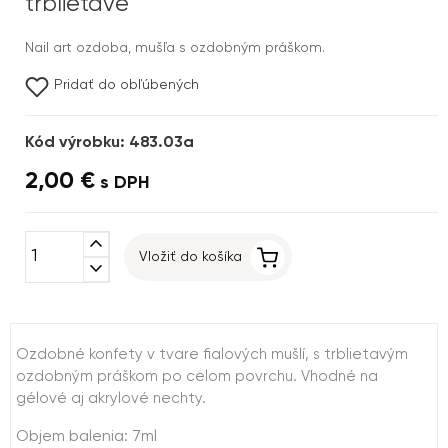
trblietavé
Nail art ozdoba, mušľa s ozdobným práškom.
Pridať do obľúbených
Kód výrobku: 483.03a
2,00 €
s DPH
expand_less
Vložiť do košíka
expand_more
Ozdobné konfety v tvare fialových mušlí, s trblietavým
ozdobným práškom po celom povrchu. Vhodné na
gélové aj akrylové nechty.
Objem balenia: 7ml