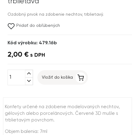
trblietavá
Ozdobný prvok na zdobenie nechtov, trblietavý.
Pridať do obľúbených
Kód výrobku: 479.16b
2,00 €
s DPH
expand_less
Vložiť do košíka
expand_more
Konfety určené na zdobenie modelovaných nechtov,
gélových alebo porcelánových. Červené 3D mušle s
trblietavým povrchom.
Objem balenia: 7ml