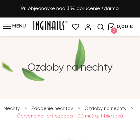
Pri objednávke nad 33€ doručenie zdarma
MENU
0,00 €
0
Ozdoby na nechty
Nechty
>
Zdobenie nechtov
>
Ozdoby na nechty
>
Červená nail art ozdoba - 3D mušľa, trblietavá