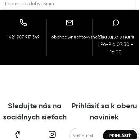
Priemer ozdoby: 3mm
Chatujte s nami
+421 907 917 349
obchod@nechtovyshop.sk
| Po-Pia 07:30 -
16:00
Sledujte nás na
Prihlásiť sa k oberu
sociálnych sieťach
noviniek