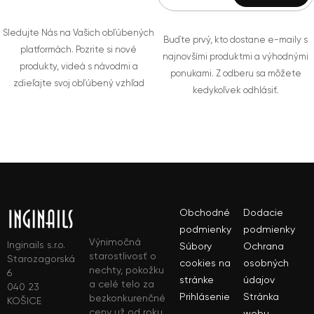
Sledujte Nás na Vašich obľúbených
Buďte prvý, kto dostane e-maily s
platformách. Pozrite si nové
najnovšími produktmi a výhodnými
produkty, videá s návodmi a
ponukami. Z odberu sa môžete
zdieľajte svoj obľúbený vzhľad
kedykoľvek odhlásiť.
Obchodné
Dodacie
podmienky
podmienky
Výnimočná
Inginails s.r.o.
Súbory
Ochrana
starostlivosť o
Starozagorská
cookies na
osobných
nechty, pokožku
6
stránke
údajov
a celé telo za
040 23
Prihlásenie
Stránka
bezkonkurenčné
KOŠICE
ceny už od roku