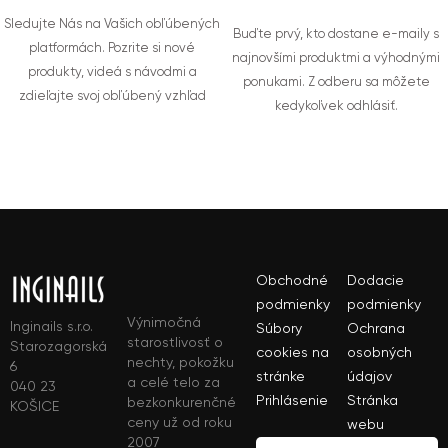
Sledujte Nás na Vašich obľúbených
Buďte prvý, kto dostane e-maily s
platformách. Pozrite si nové
najnovšími produktmi a výhodnými
produkty, videá s návodmi a
ponukami. Z odberu sa môžete
zdieľajte svoj obľúbený vzhľad
kedykoľvek odhlásiť.
Obchodné
Dodacie
podmienky
podmienky
Výnimočná
Inginails s.r.o.
Súbory
Ochrana
starostlivosť o
Starozagorská
cookies na
osobných
nechty, pokožku
6
stránke
údajov
a celé telo za
040 23
Prihlásenie
Stránka
bezkonkurenčné
KOŠICE
ceny už od roku
webu
2007