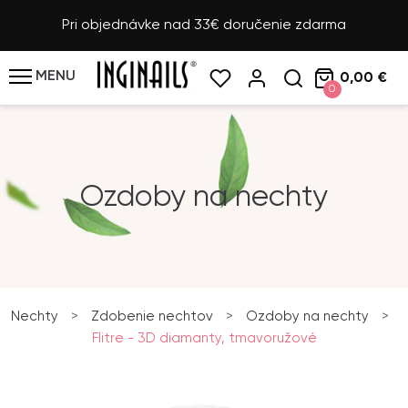
Pri objednávke nad 33€ doručenie zdarma
MENU
0,00 €
0
Ozdoby na nechty
Nechty
>
Zdobenie nechtov
>
Ozdoby na nechty
>
Flitre - 3D diamanty, tmavoružové