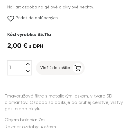
Nail art ozdoba na gélové a akrylové nechty.
Pridať do obľúbených
Kód výrobku: 85.11a
2,00 €
s DPH
expand_less
Vložiť do košíka
expand_more
Tmavoružové flitre s metalickým leskom, v tvare 3D
diamantov. Ozdoba sa aplikuje do druhej čerstvej vrstvy
gélu alebo akrylu.
Objem balenia: 7ml
Rozmer ozdoby: 4x3mm