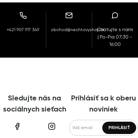
Chatujte s nami
+421 907 917 349
obchod@nechtovyshop.sk
| Po-Pia 07:30 -
16:00
Sledujte nás na
Prihlásiť sa k oberu
sociálnych sieťach
noviniek