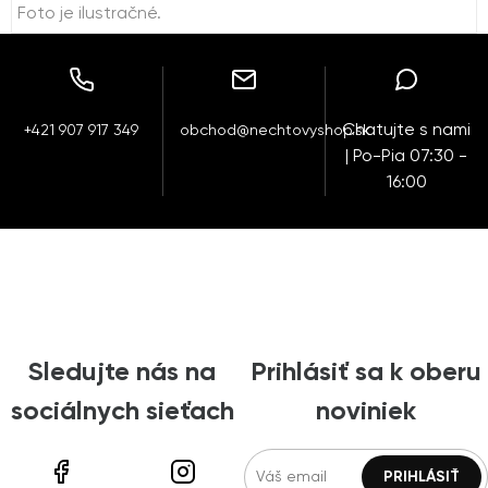
Foto je ilustračné.
Chatujte s nami
+421 907 917 349
obchod@nechtovyshop.sk
| Po-Pia 07:30 -
16:00
Sledujte nás na
Prihlásiť sa k oberu
sociálnych sieťach
noviniek