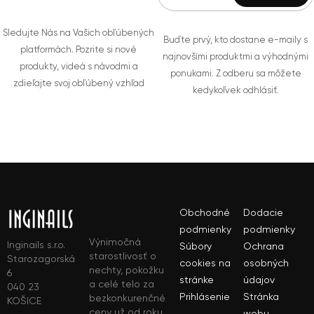
Sledujte Nás na Vašich obľúbených
Buďte prvý, kto dostane e-maily s
platformách. Pozrite si nové
najnovšími produktmi a výhodnými
produkty, videá s návodmi a
ponukami. Z odberu sa môžete
zdieľajte svoj obľúbený vzhľad
kedykoľvek odhlásiť.
Obchodné
Dodacie
podmienky
podmienky
Výnimočná
Inginails s.r.o.
Súbory
Ochrana
starostlivosť o
Starozagorská
cookies na
osobných
nechty, pokožku
6
stránke
údajov
a celé telo za
040 23
Prihlásenie
Stránka
bezkonkurenčné
KOŠICE
ceny už od roku