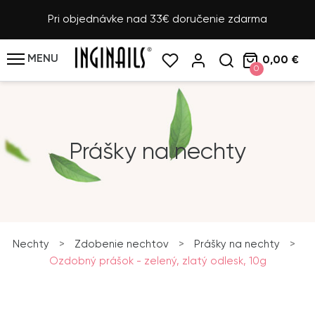
Pri objednávke nad 33€ doručenie zdarma
MENU
0,00 €
0
Prášky na nechty
Nechty
>
Zdobenie nechtov
>
Prášky na nechty
>
Ozdobný prášok - zelený, zlatý odlesk, 10g