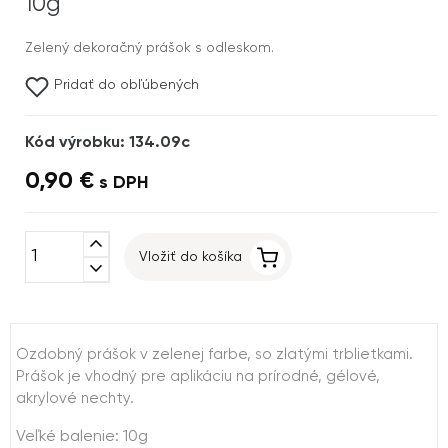
10g
Zelený dekoračný prášok s odleskom.
Pridať do obľúbených
Kód výrobku: 134.09c
0,90 €
s DPH
expand_less
Vložiť do košíka
expand_more
Ozdobný prášok v zelenej farbe, so zlatými trblietkami.
Prášok je vhodný pre aplikáciu na prírodné, gélové,
akrylové nechty.
Veľké balenie: 10g