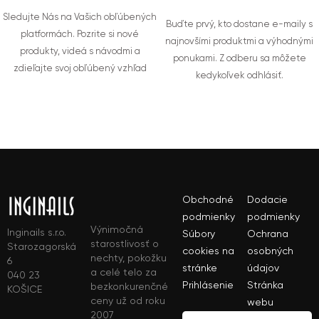
Sledujte Nás na Vašich obľúbených
Buďte prvý, kto dostane e-maily s
platformách. Pozrite si nové
najnovšími produktmi a výhodnými
produkty, videá s návodmi a
ponukami. Z odberu sa môžete
zdieľajte svoj obľúbený vzhľad
kedykoľvek odhlásiť.
Obchodné
Dodacie
podmienky
podmienky
Výnimočná
Inginails s.r.o.
Súbory
Ochrana
starostlivosť o
Starozagorská
cookies na
osobných
nechty, pokožku
6
stránke
údajov
a celé telo za
040 23
Prihlásenie
Stránka
bezkonkurenčné
KOŠICE
ceny už od roku
webu
2007