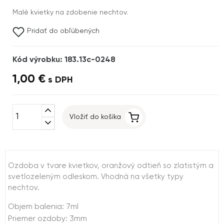
Malé kvietky na zdobenie nechtov.
Pridať do obľúbených
Kód výrobku: 183.13c-0248
1,00 €
s DPH
expand_less
Vložiť do košíka
expand_more
Ozdoba v tvare kvietkov, oranžový odtieň so zlatistým a
svetlozeleným odleskom. Vhodná na všetky typy
nechtov.
Objem balenia: 7ml
Priemer ozdoby: 3mm