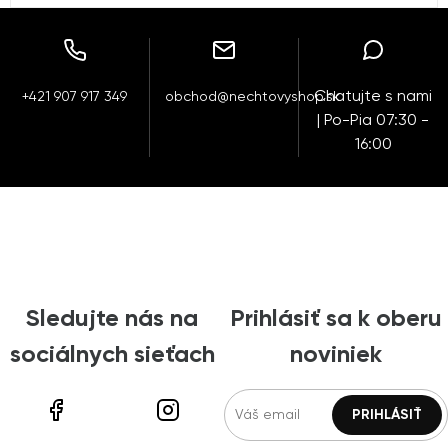
Chatujte s nami
+421 907 917 349
obchod@nechtovyshop.sk
| Po-Pia 07:30 -
16:00
Sledujte nás na
Prihlásiť sa k oberu
sociálnych sieťach
noviniek