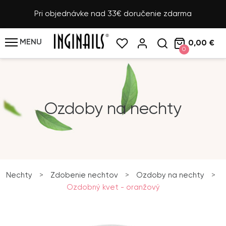
Pri objednávke nad 33€ doručenie zdarma
MENU
0,00 €
0
Ozdoby na nechty
Nechty
>
Zdobenie nechtov
>
Ozdoby na nechty
>
Ozdobný kvet - oranžový