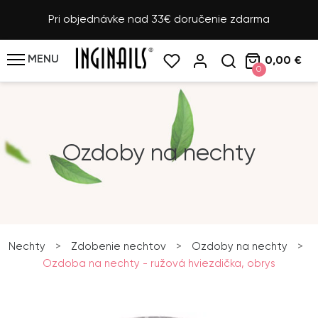
Pri objednávke nad 33€ doručenie zdarma
MENU
0,00 €
0
Ozdoby na nechty
Nechty
>
Zdobenie nechtov
>
Ozdoby na nechty
>
Ozdoba na nechty - ružová hviezdička, obrys