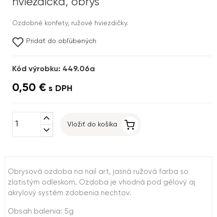
hviezdička, obrys
Ozdobné konfety, ružové hviezdičky.
Pridať do obľúbených
Kód výrobku: 449.06a
0,50 €
s DPH
expand_less
Vložiť do košíka
expand_more
Obrysová ozdoba na nail art, jasná ružová farba so
zlatistým odleskom. Ozdoba je vhodná pod gélový aj
akrylový systém zdobenia nechtov.
Obsah balenia: 5g