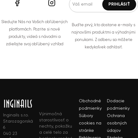
Sledujte Nás na Vašich obľúbených
Buďte prvý, kto dostane e-maily s
platformách. Pozrite si nové
najnovšími produktmi a výhodnými
produkty, videá s návodmi a
ponukami. Z odberu sa môžete
zdieľajte svoj obľúbený vzhľad
kedykoľvek odhlásiť.
Obchodné
Dodacie
podmienky
podmienky
Výnimočná
Inginails s.r.o.
Súbory
Ochrana
starostlivosť o
Starozagorská
cookies na
osobných
nechty, pokožku
6
stránke
údajov
a celé telo za
040 23