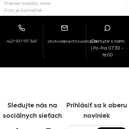
Priemer ozdoby: 4mm
Foto je ilustračné.
Chatujte s nami
+421 907 917 349
obchod@nechtovyshop.sk
| Po-Pia 07:30 -
16:00
Sledujte nás na
Prihlásiť sa k oberu
sociálnych sieťach
noviniek