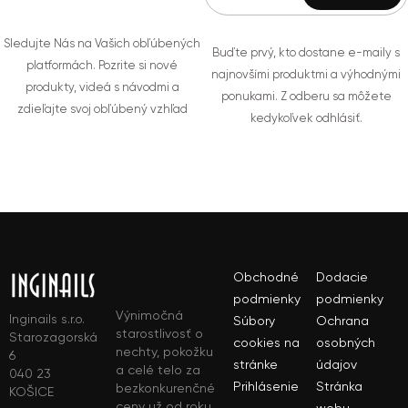
Sledujte Nás na Vašich obľúbených
Buďte prvý, kto dostane e-maily s
platformách. Pozrite si nové
najnovšími produktmi a výhodnými
produkty, videá s návodmi a
ponukami. Z odberu sa môžete
zdieľajte svoj obľúbený vzhľad
kedykoľvek odhlásiť.
Obchodné
Dodacie
podmienky
podmienky
Výnimočná
Inginails s.r.o.
Súbory
Ochrana
starostlivosť o
Starozagorská
cookies na
osobných
nechty, pokožku
6
stránke
údajov
a celé telo za
040 23
Prihlásenie
Stránka
bezkonkurenčné
KOŠICE
ceny už od roku