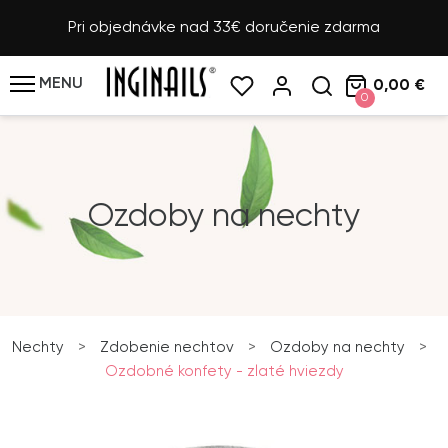
Pri objednávke nad 33€ doručenie zdarma
MENU
0,00 €
0
Ozdoby na nechty
Nechty
>
Zdobenie nechtov
>
Ozdoby na nechty
>
Ozdobné konfety - zlaté hviezdy