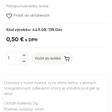
Pätcípe hviezdičky, lesklé.
Pridať do obľúbených
Kód výrobku: 449.08/139.06c
0,50 €
s DPH
expand_less
Vložiť do košíka
expand_more
Ozdoba v tvare hviezd, sýta zlatá farba, s jemným
hologramovým odleskom, ktorá je vhodná pod gél aj
akryl.
Obsah balenia: 5g
Priemer ozdoby: 4mm