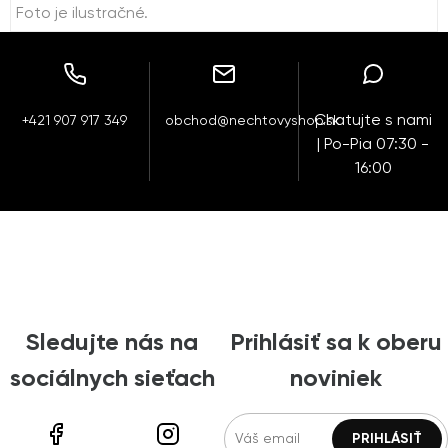
Foto je ilustračné.
Chatujte s nami
+421 907 917 349
obchod@nechtovyshop.sk
| Po-Pia 07:30 -
16:00
Sledujte nás na
Prihlásiť sa k oberu
sociálnych sieťach
noviniek