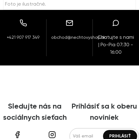
Foto je ilustračné.
Chatujte s nami
+421 907 917 349
obchod@nechtovyshop.sk
| Po-Pia 07:30 -
16:00
Sledujte nás na
Prihlásiť sa k oberu
sociálnych sieťach
noviniek