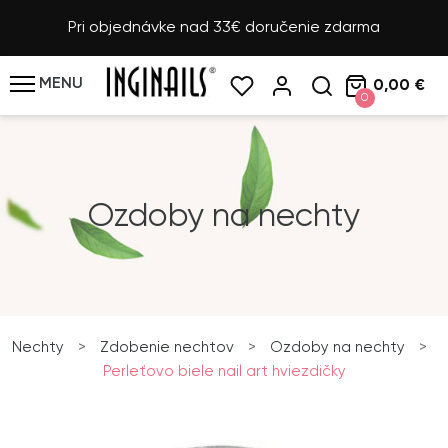
Pri objednávke nad 33€ doručenie zdarma
MENU
0,00 €
0
Ozdoby na nechty
Nechty
>
Zdobenie nechtov
>
Ozdoby na nechty
>
Perleťovo biele nail art hviezdičky