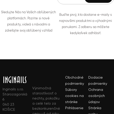
Sledujte Nás na Vašich obľúbených
Buďte prvý, kto dostane e-maily s
platformách. Pozrite si nové
najnovšími produktmi a výhodnými
produkty, videá s návodmi a
ponukami. Z odberu sa môžete
zdieľajte svoj obľúbený vzhľad
kedykoľvek odhlásiť.
Obchodné
Dodacie
podmienky
podmienky
Výnimočná
Inginails s.r.o.
Súbory
Ochrana
starostlivosť o
Starozagorská
cookies na
osobných
nechty, pokožku
6
stránke
údajov
a celé telo za
040 23
Prihlásenie
Stránka
bezkonkurenčné
KOŠICE
ceny už od roku