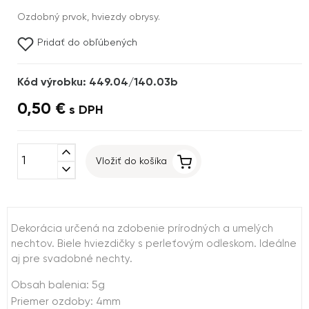
Ozdobný prvok, hviezdy obrysy.
Pridať do obľúbených
Kód výrobku: 449.04/140.03b
0,50 €
s DPH
expand_less
Vložiť do košíka
expand_more
Dekorácia určená na zdobenie prírodných a umelých
nechtov. Biele hviezdičky s perleťovým odleskom. Ideálne
aj pre svadobné nechty.
Obsah balenia: 5g
Priemer ozdoby: 4mm