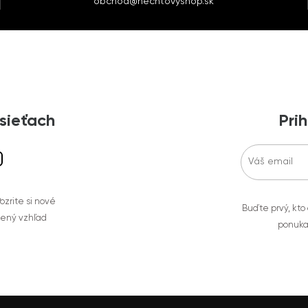
obchod@nechtovyshop.sk
 sieťach
Prih
zrite si nové
Buďte prvý, kto
bený vzhľad
ponuka