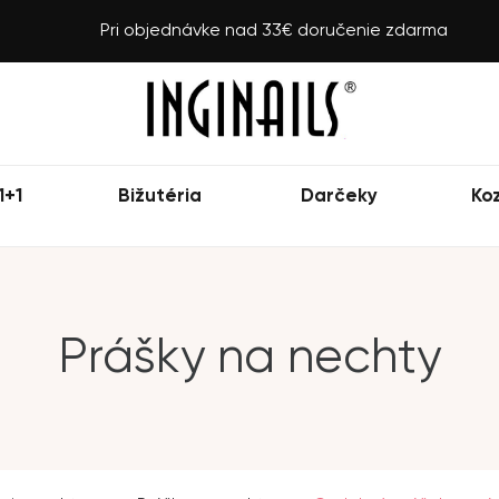
Pri objednávke nad 33€ doručenie zdarma
1+1
Bižutéria
Darčeky
Ko
Prášky na nechty