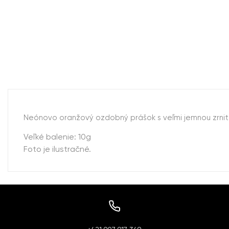
Neónovo oranžový ozdobný prášok s veľmi jemnou zrnitos
Veľké balenie: 10g
Foto je ilustračné.