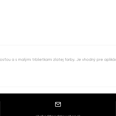
ťou a s malými trblietkami zlatej farby. Je vhodný pre apliká