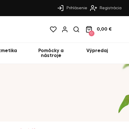
Prihlásenie
Registrácia
0,00 €
0
zmetika
Pomôcky a
Výpredaj
nástroje