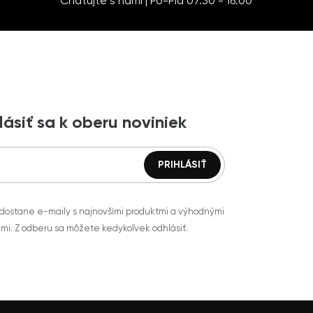
Chatujte s nami | Po-Pia 07:30 - 16:00
lásiť sa k oberu noviniek
 dostane e-maily s najnovšími produktmi a výhodnými
mi. Z odberu sa môžete kedykoľvek odhlásiť.