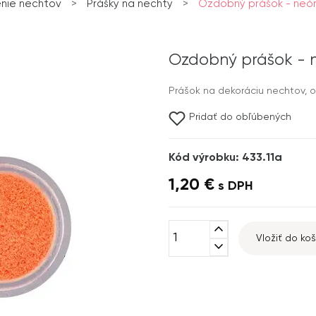
nie nechtov
>
Prášky na nechty
>
Ozdobný prášok - neón
Ozdobný prášok - 
Prášok na dekoráciu nechtov, o
Pridať do obľúbených
Kód výrobku: 433.11a
1,20 €
s DPH
expand_less
Vložiť do koš
expand_more