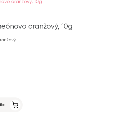
ovo oranžový, 10g
neónovo oranžový, 10g
ranžový.
íka