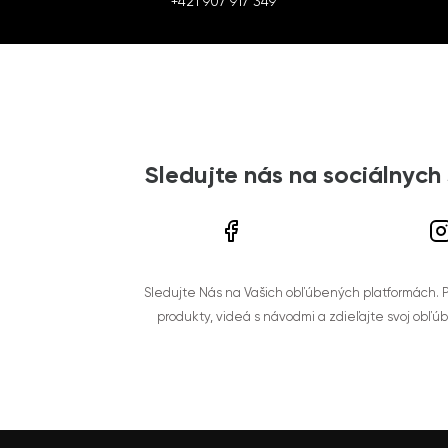
+421 907 917 349
Sledujte nás na sociálnych
Sledujte Nás na Vašich obľúbených platformách. Po
produkty, videá s návodmi a zdieľajte svoj obľú