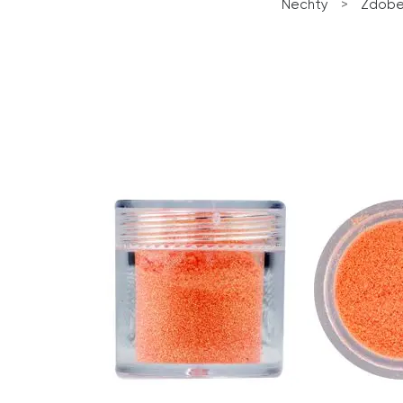
Nechty
>
Zdobe