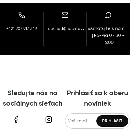
Chatujte s nami
+421 907 917 349
obchod@nechtovyshop.sk
| Po-Pia 07:30 -
16:00
Sledujte nás na
Prihlásiť sa k oberu
sociálnych sieťach
noviniek