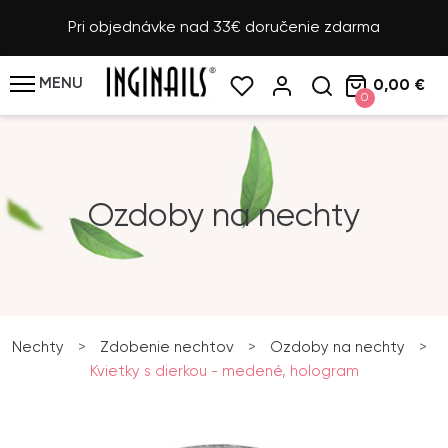
Pri objednávke nad 33€ doručenie zdarma
MENU
0,00 €
0
Ozdoby na nechty
Nechty
>
Zdobenie nechtov
>
Ozdoby na nechty
>
Kvietky s dierkou - medené, hologram