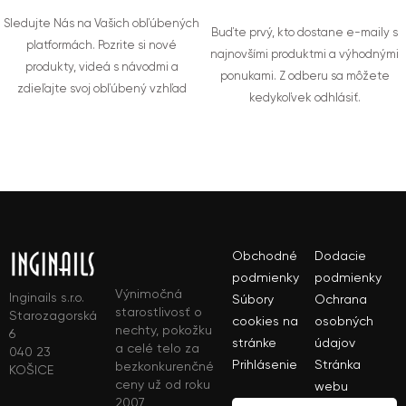
Sledujte Nás na Vašich obľúbených
Buďte prvý, kto dostane e-maily s
platformách. Pozrite si nové
najnovšími produktmi a výhodnými
produkty, videá s návodmi a
ponukami. Z odberu sa môžete
zdieľajte svoj obľúbený vzhľad
kedykoľvek odhlásiť.
Obchodné
Dodacie
podmienky
podmienky
Výnimočná
Inginails s.r.o.
Súbory
Ochrana
starostlivosť o
Starozagorská
cookies na
osobných
nechty, pokožku
6
stránke
údajov
a celé telo za
040 23
Prihlásenie
Stránka
bezkonkurenčné
KOŠICE
ceny už od roku
webu
2007