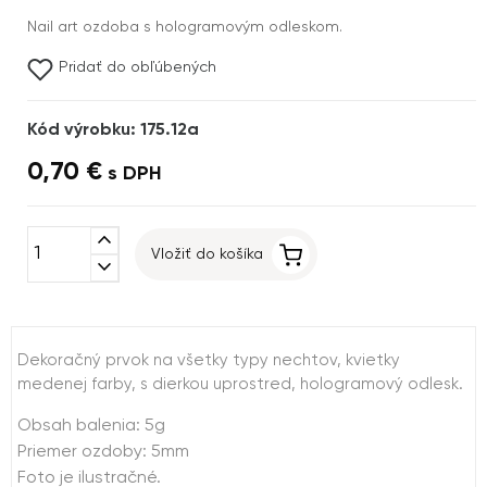
Nail art ozdoba s hologramovým odleskom.
Pridať do obľúbených
Kód výrobku: 175.12a
0,70 €
s DPH
expand_less
Vložiť do košíka
expand_more
Dekoračný prvok na všetky typy nechtov, kvietky
medenej farby, s dierkou uprostred, hologramový odlesk.
Obsah balenia: 5g
Priemer ozdoby: 5mm
Foto je ilustračné.