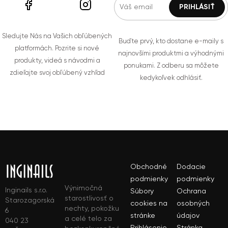
Sledujte Nás na Vašich obľúbených
Buďte prvý, kto dostane e-maily s
platformách. Pozrite si nové
najnovšími produktmi a výhodnými
produkty, videá s návodmi a
ponukami. Z odberu sa môžete
zdieľajte svoj obľúbený vzhľad
kedykoľvek odhlásiť.
Obchodné
Dodacie
podmienky
podmienky
Výnimočná
Inginails s.r.o.
Súbory
Ochrana
starostlivosť o
Starozagorská
cookies na
osobných
nechty, pokožku
6
stránke
údajov
a celé telo za
040 23