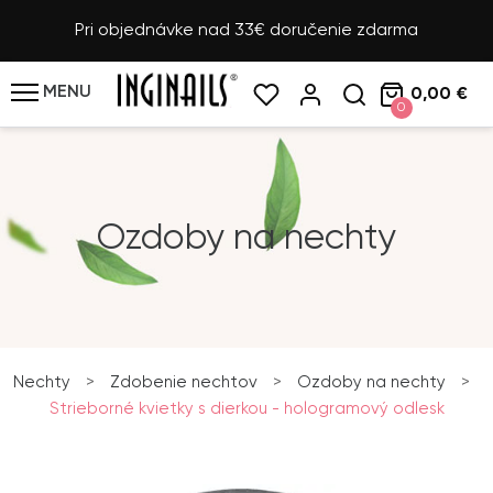
Pri objednávke nad 33€ doručenie zdarma
MENU
0,00 €
0
Ozdoby na nechty
Nechty
>
Zdobenie nechtov
>
Ozdoby na nechty
>
Strieborné kvietky s dierkou - hologramový odlesk