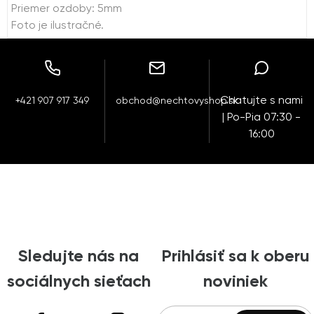
Priemer ozdoby: 5mm
Foto je ilustračné.
Chatujte s nami
+421 907 917 349
obchod@nechtovyshop.sk
| Po-Pia 07:30 -
16:00
Sledujte nás na
Prihlásiť sa k oberu
sociálnych sieťach
noviniek