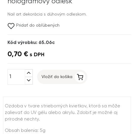
hologramový odlesk
Nail art dekorácia s dúhovým odleskom.
Pridať do obľúbených
Kód výrobku: 65.06c
0,70 €
s DPH
expand_less
Vložiť do košíka
expand_more
Ozdoba v tvare strieborných kvietkov, ktorá sa môže
zalievať do UV gélu alebo akrylu. Zdobiť je možné aj
prírodné nechty.
Obsah balenia: 5g