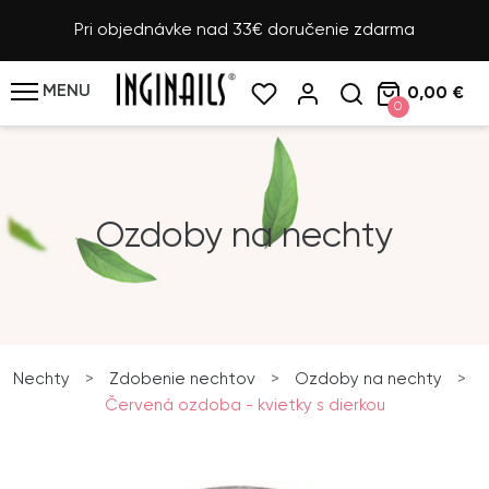
Pri objednávke nad 33€ doručenie zdarma
MENU
0,00 €
0
Ozdoby na nechty
Nechty
>
Zdobenie nechtov
>
Ozdoby na nechty
>
Červená ozdoba - kvietky s dierkou