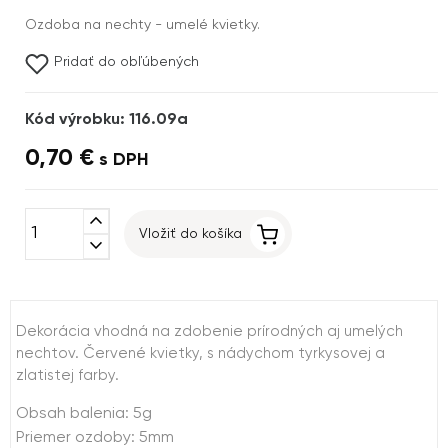
Ozdoba na nechty - umelé kvietky.
Pridať do obľúbených
Kód výrobku: 116.09a
0,70 €
s DPH
expand_less
Vložiť do košíka
expand_more
Dekorácia vhodná na zdobenie prírodných aj umelých
nechtov. Červené kvietky, s nádychom tyrkysovej a
zlatistej farby.
Obsah balenia: 5g
Priemer ozdoby: 5mm