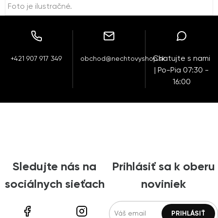
Foto je ilustračné.
Chatujte s nami
+421 907 917 349
obchod@nechtovyshop.sk
| Po-Pia 07:30 -
16:00
Sledujte nás na
Prihlásiť sa k oberu
sociálnych sieťach
noviniek