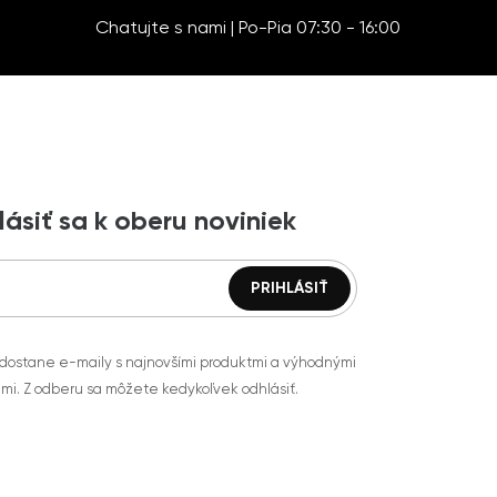
Chatujte s nami | Po-Pia 07:30 - 16:00
lásiť sa k oberu noviniek
 dostane e-maily s najnovšími produktmi a výhodnými
mi. Z odberu sa môžete kedykoľvek odhlásiť.