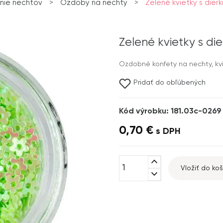
nie nechtov
>
Ozdoby na nechty
>
Zelené kvietky s dier
Zelené kvietky s di
Ozdobné konfety na nechty, kvi
Pridať do obľúbených
Kód výrobku: 181.03c-0269
0,70 €
s DPH
expand_less
Vložiť do koš
expand_more