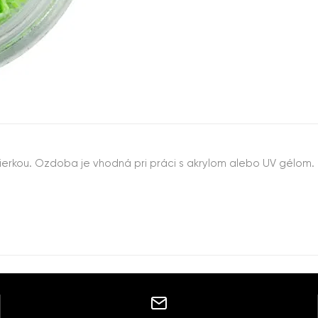
dierkou. Ozdoba je vhodná pri práci s akrylom alebo UV gélom.