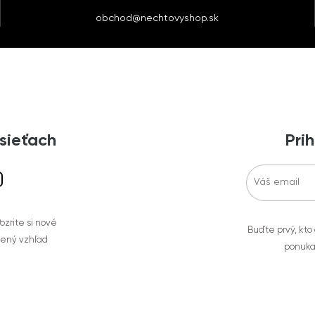
obchod@nechtovyshop.sk
 sieťach
Prih
zrite si nové
Buďte prvý, kto
bený vzhľad
ponuka