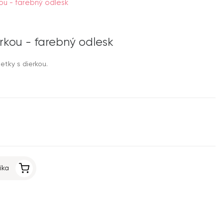
kou - farebný odlesk
erkou - farebný odlesk
etky s dierkou.
íka