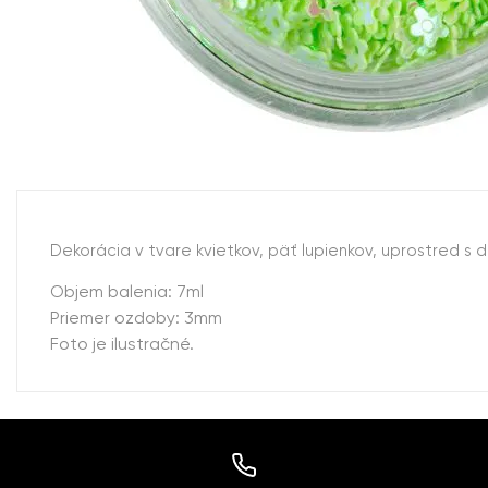
Dekorácia v tvare kvietkov, päť lupienkov, uprostred s 
Objem balenia: 7ml
Priemer ozdoby: 3mm
Foto je ilustračné.