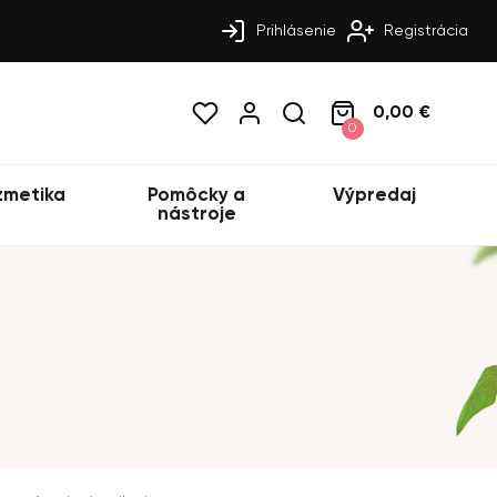
Prihlásenie
Registrácia
0,00 €
0
zmetika
Pomôcky a
Výpredaj
nástroje