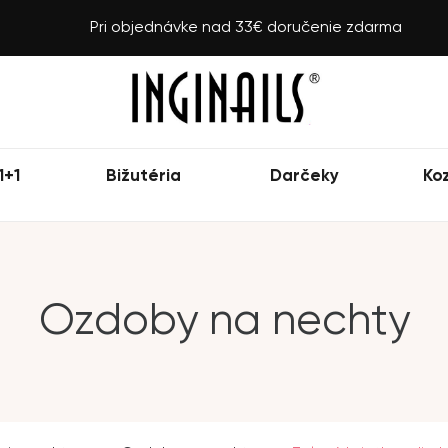
Pri objednávke nad 33€ doručenie zdarma
1+1
Bižutéria
Darčeky
Ko
Ozdoby na nechty