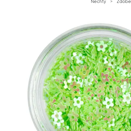
Nechty
>
Zdobe