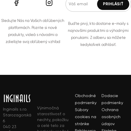
Sledujte Nás na Vašich obľúbených
Buďte prvý, kto dostane e-maily s
platformách. Pozrite si nové
najnovšími produktmi a výhodnými
produkty, videá s návodmi a
ponukami. Z odberu sa môžete
zdieľajte svoj obľúbený vzhľad
kedykoľvek odhlásiť.
Obchodné
Dodacie
podmienky
podmienky
Výnimočná
Inginails s.r.o.
Súbory
Ochrana
starostlivosť o
Starozagorská
cookies na
osobných
nechty, pokožku
6
stránke
údajov
a celé telo za
040 23