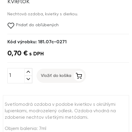
kvietok
Nechtová ozdoba, kvietky s dierkou.
Pridať do obľúbených
Kód výrobku: 181.07c-0271
0,70 €
s DPH
expand_less
Vložiť do košíka
expand_more
Svetlomodrá ozdoba v podobe kvietkov s okrúhlymi
lupienkami, modrozelený odlesk. Ozdoba vhodná na
zdobenie nechtov všetkými metódami.
Objem balenia: 7ml