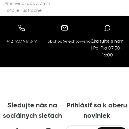
Priemer ozdoby: 3mm
Foto je ilustračné.
Chatujte s nami
+421 907 917 349
obchod@nechtovyshop.sk
| Po-Pia 07:30 -
16:00
Sledujte nás na
Prihlásiť sa k oberu
sociálnych sieťach
noviniek