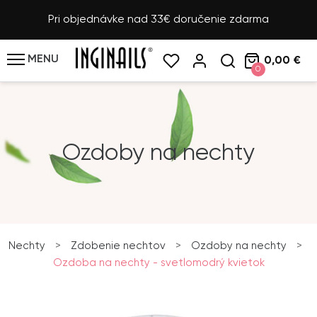
Pri objednávke nad 33€ doručenie zdarma
MENU
0,00 €
0
Ozdoby na nechty
Nechty
>
Zdobenie nechtov
>
Ozdoby na nechty
>
Ozdoba na nechty - svetlomodrý kvietok