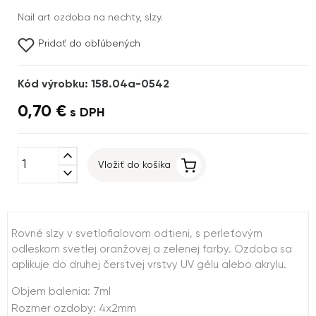
Nail art ozdoba na nechty, slzy.
Pridať do obľúbených
Kód výrobku: 158.04a-0542
0,70 €
s DPH
expand_less
Vložiť do košíka
expand_more
Rovné slzy v svetlofialovom odtieni, s perleťovým
odleskom svetlej oranžovej a zelenej farby. Ozdoba sa
aplikuje do druhej čerstvej vrstvy UV gélu alebo akrylu.
Objem balenia: 7ml
Rozmer ozdoby: 4x2mm