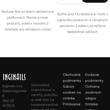
Sledujte Nás na Vašich obľúbených
Buďte prvý, kto dostane e-maily s
platformách. Pozrite si nové
najnovšími produktmi a výhodnými
produkty, videá s návodmi a
ponukami. Z odberu sa môžete
zdieľajte svoj obľúbený vzhľad
kedykoľvek odhlásiť.
Obchodné
Dodacie
podmienky
podmienky
Výnimočná
Inginails s.r.o.
Súbory
Ochrana
starostlivosť o
Starozagorská
cookies na
osobných
nechty, pokožku
6
stránke
údajov
a celé telo za
040 23
Prihlásenie
Stránka
bezkonkurenčné
KOŠICE
ceny už od roku