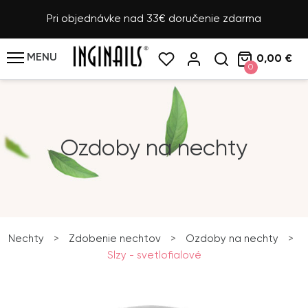
Pri objednávke nad 33€ doručenie zdarma
MENU
0,00 €
0
Ozdoby na nechty
Nechty
>
Zdobenie nechtov
>
Ozdoby na nechty
>
Slzy - svetlofialové