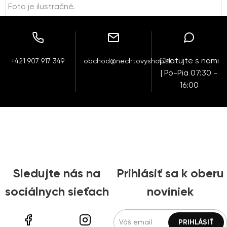
Foto je ilustračné.
Chatujte s nami
+421 907 917 349
obchod@nechtovyshop.sk
| Po-Pia 07:30 -
16:00
Sledujte nás na
Prihlásiť sa k oberu
sociálnych sieťach
noviniek