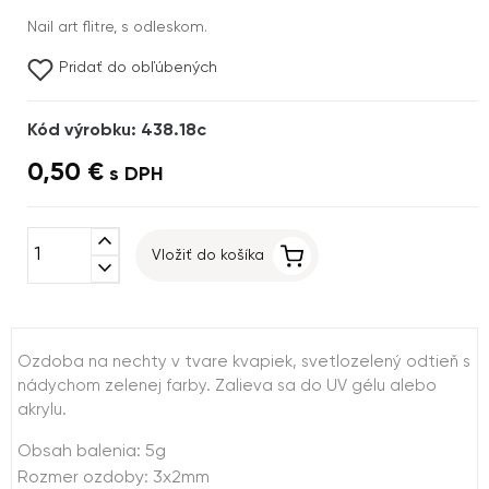
Nail art flitre, s odleskom.
Pridať do obľúbených
Kód výrobku: 438.18c
0,50 €
s DPH
expand_less
Vložiť do košíka
expand_more
Ozdoba na nechty v tvare kvapiek, svetlozelený odtieň s
nádychom zelenej farby. Zalieva sa do UV gélu alebo
akrylu.
Obsah balenia: 5g
Rozmer ozdoby: 3x2mm