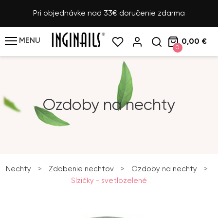
Pri objednávke nad 33€ doručenie zdarma
MENU
0,00 €
0
Ozdoby na nechty
Nechty
>
Zdobenie nechtov
>
Ozdoby na nechty
>
Slzičky - svetlozelené