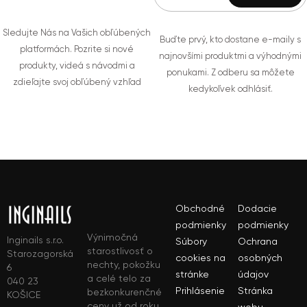
Sledujte Nás na Vašich obľúbených
Buďte prvý, kto dostane e-maily s
platformách. Pozrite si nové
najnovšími produktmi a výhodnými
produkty, videá s návodmi a
ponukami. Z odberu sa môžete
zdieľajte svoj obľúbený vzhľad
kedykoľvek odhlásiť.
Obchodné
Dodacie
podmienky
podmienky
Výnimočná
Inginails s.r.o.
Súbory
Ochrana
starostlivosť o
Starozagorská
cookies na
osobných
nechty, pokožku
6
stránke
údajov
a celé telo za
040 23
Prihlásenie
Stránka
bezkonkurenčné
KOŠICE
ceny už od roku