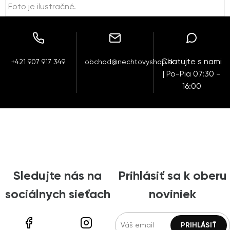
Foto je ilustračné.
Chatujte s nami
+421 907 917 349
obchod@nechtovyshop.sk
| Po-Pia 07:30 -
16:00
Sledujte nás na
Prihlásiť sa k oberu
sociálnych sieťach
noviniek