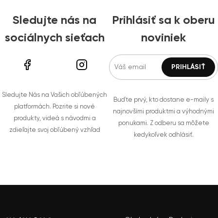
Sledujte nás na
Prihlásiť sa k oberu
sociálnych sieťach
noviniek
Sledujte Nás na Vašich obľúbených
Buďte prvý, kto dostane e-maily s
platformách. Pozrite si nové
najnovšími produktmi a výhodnými
produkty, videá s návodmi a
ponukami. Z odberu sa môžete
zdieľajte svoj obľúbený vzhľad
kedykoľvek odhlásiť.