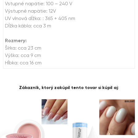
Vstupné napätie: 100 – 240 V
Výstupné napätie: 12V
UV vlnová dĺžka: : 365 + 405 nm
Dĺžka kábla: cca 3 m
Rozmery:
Šírka: cca 23 cm
Výška: cca 9 cm
Hĺbka: cca 16 cm
Zákazník, ktorý zakúpil tento tovar si kúpil aj: