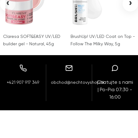
‹
›
Claresa SOFT&EASY UV/LED
BrushUp! UV/LED Coat on Top -
builder gel - Natural, 45g
Follow The Milky Way, 5g
Chatujte s nami
+421 907 917 349
obchod@nechtovyshop.sk
| Po-Pia 07:30 -
16:00