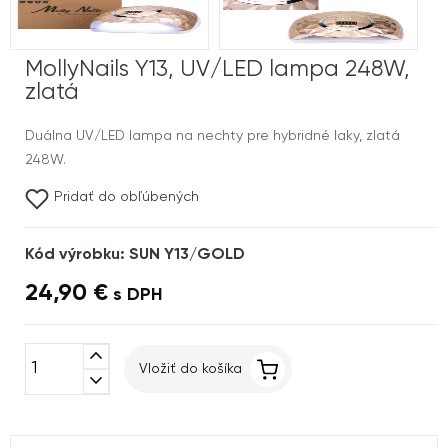
MollyNails Y13, UV/LED lampa 248W,
zlatá
Duálna UV/LED lampa na nechty pre hybridné laky, zlatá
248W.
Pridať do obľúbených
Kód výrobku: SUN Y13/GOLD
24,90 €
s DPH
expand_less
Vložiť do košíka
expand_more