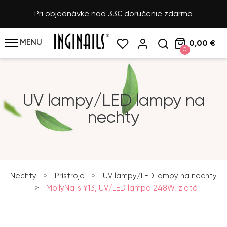
Pri objednávke nad 33€ doručenie zdarma
MENU
0,00 €
0
UV lampy/LED lampy na
nechty
Nechty
>
Prístroje
>
UV lampy/LED lampy na nechty
>
MollyNails Y13, UV/LED lampa 248W, zlatá