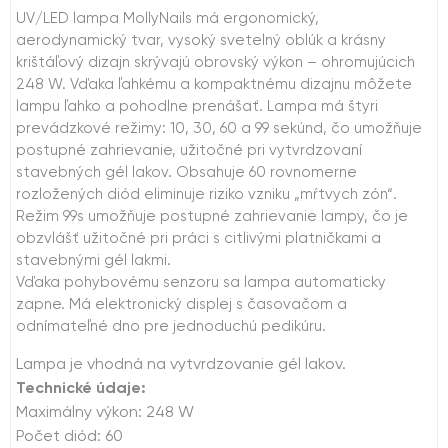
UV/LED lampa MollyNails má ergonomický,
aerodynamický tvar, vysoký svetelný oblúk a krásny
krištáľový dizajn skrývajú obrovský výkon – ohromujúcich
248 W. Vďaka ľahkému a kompaktnému dizajnu môžete
lampu ľahko a pohodlne prenášať. Lampa má štyri
prevádzkové režimy: 10, 30, 60 a 99 sekúnd, čo umožňuje
postupné zahrievanie, užitočné pri vytvrdzovaní
stavebných gél lakov. Obsahuje 60 rovnomerne
rozložených diód eliminuje riziko vzniku „mŕtvych zón“.
Režim 99s umožňuje postupné zahrievanie lampy, čo je
obzvlášť užitočné pri práci s citlivými platničkami a
stavebnými gél lakmi.
Vďaka pohybovému senzoru sa lampa automaticky
zapne. Má elektronický displej s časovačom a
odnímateľné dno pre jednoduchú pedikúru.
Lampa je vhodná na vytvrdzovanie gél lakov.
Technické údaje:
Maximálny výkon: 248 W
Počet diód: 60