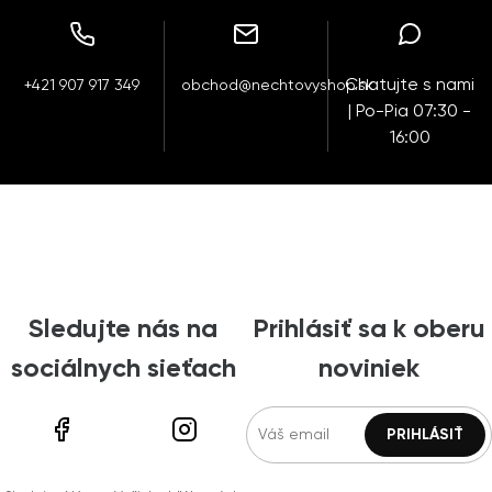
Chatujte s nami
+421 907 917 349
obchod@nechtovyshop.sk
| Po-Pia 07:30 -
16:00
Sledujte nás na
Prihlásiť sa k oberu
sociálnych sieťach
noviniek