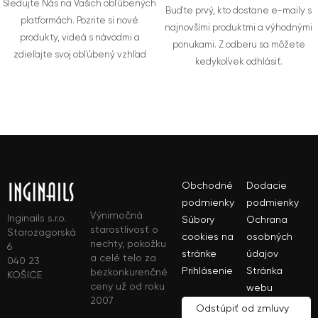
Sledujte Nás na Vašich obľúbených
Buďte prvý, kto dostane e-maily s
platformách. Pozrite si nové
najnovšími produktmi a výhodnými
produkty, videá s návodmi a
ponukami. Z odberu sa môžete
zdieľajte svoj obľúbený vzhľad
kedykoľvek odhlásiť.
Obchodné
Dodacie
podmienky
podmienky
Výnimočná
Inginails s.r.o.
Súbory
Ochrana
starostlivosť o
Starozagorská
cookies na
osobných
nechty, pokožku
6
stránke
údajov
a celé telo za
040 23
Prihlásenie
Stránka
bezkonkurenčné
KOŠICE
ceny už od roku
webu
2007
Odstúpiť od zmluvy