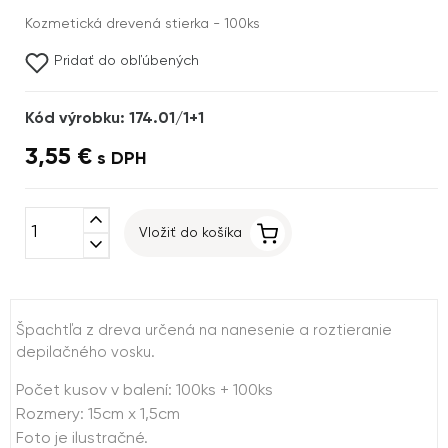
Kozmetická drevená stierka - 100ks
Pridať do obľúbených
Kód výrobku: 174.01/1+1
3,55 €
s DPH
expand_less
Vložiť do košíka
expand_more
Špachtľa z dreva určená na nanesenie a roztieranie
depilačného vosku.
Počet kusov v balení: 100ks + 100ks
Rozmery: 15cm x 1,5cm
Foto je ilustračné.