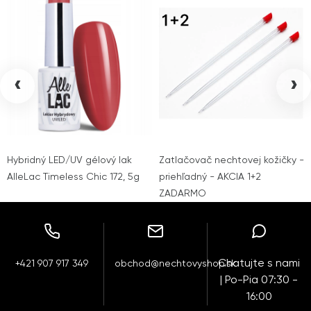
‹
›
Hybridný LED/UV gélový lak
Zatlačovač nechtovej kožičky -
AlleLac Timeless Chic 172, 5g
priehľadný - AKCIA 1+2
ZADARMO
Chatujte s nami
+421 907 917 349
obchod@nechtovyshop.sk
| Po-Pia 07:30 -
16:00