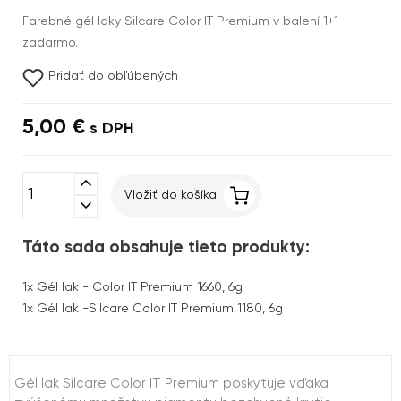
Farebné gél laky Silcare Color IT Premium v balení 1+1
zadarmo.
Pridať do obľúbených
5,00 €
s DPH
expand_less
Vložiť do košíka
expand_more
Táto sada obsahuje tieto produkty:
1x
Gél lak - Color IT Premium 1660, 6g
1x
Gél lak -Silcare Color IT Premium 1180, 6g
Gél lak Silcare Color IT Premium poskytuje vďaka