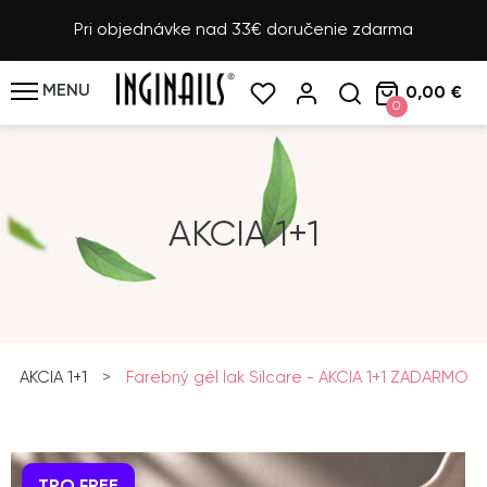
Pri objednávke nad 33€ doručenie zdarma
MENU
0,00 €
0
AKCIA 1+1
AKCIA 1+1
>
Farebný gél lak Silcare - AKCIA 1+1 ZADARMO