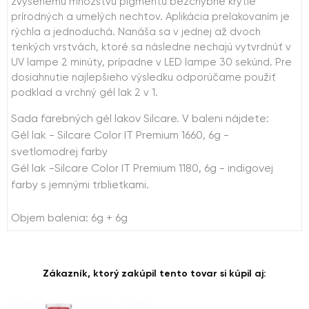
zvýšenému množstvu pigmentu bezchybné krytie
prírodných a umelých nechtov. Aplikácia prelakovaním je
rýchla a jednoduchá. Nanáša sa v jednej až dvoch
tenkých vrstvách, ktoré sa následne nechajú vytvrdnúť v
UV lampe 2 minúty, prípadne v LED lampe 30 sekúnd. Pre
dosiahnutie najlepšieho výsledku odporúčame použiť
podklad a vrchný gél lak 2 v 1.
Sada farebných gél lakov Silcare. V baleni nájdete:
Gél lak - Silcare Color IT Premium 1660, 6g -
svetlomodrej farby
Gél lak -Silcare Color IT Premium 1180, 6g - indigovej
farby s jemnými trblietkami.
Objem balenia: 6g + 6g
Zákazník, ktorý zakúpil tento tovar si kúpil aj: