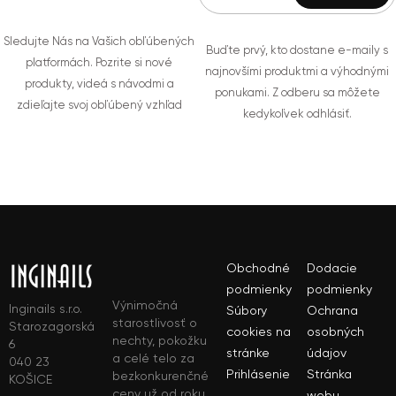
Sledujte Nás na Vašich obľúbených
Buďte prvý, kto dostane e-maily s
platformách. Pozrite si nové
najnovšími produktmi a výhodnými
produkty, videá s návodmi a
ponukami. Z odberu sa môžete
zdieľajte svoj obľúbený vzhľad
kedykoľvek odhlásiť.
Obchodné
Dodacie
podmienky
podmienky
Výnimočná
Inginails s.r.o.
Súbory
Ochrana
starostlivosť o
Starozagorská
cookies na
osobných
nechty, pokožku
6
stránke
údajov
a celé telo za
040 23
Prihlásenie
Stránka
bezkonkurenčné
KOŠICE
ceny už od roku