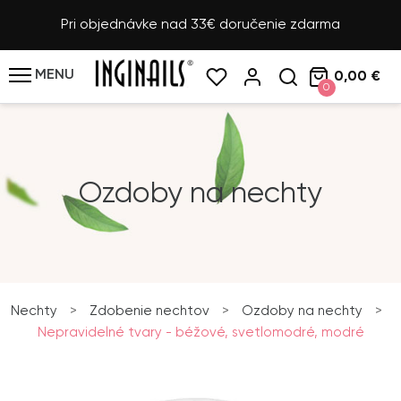
Pri objednávke nad 33€ doručenie zdarma
MENU
0,00 €
0
Ozdoby na nechty
Nechty
>
Zdobenie nechtov
>
Ozdoby na nechty
>
Nepravidelné tvary - béžové, svetlomodré, modré