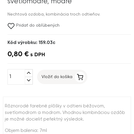
svetlomodré, modré
Nechtová ozdoba, kombinácia troch odtieňov.
Pridať do obľúbených
Kód výrobku: 159.03c
0,80 €
s DPH
expand_less
Vložiť do košíka
expand_more
Rôznorodé farebné plôšky v odtieni béžovom,
svetlomodrom a modrom. Vhodnou kombináciou ozdôb
je možné docieliť pefektný výsledok.
Objem balenia: 7ml