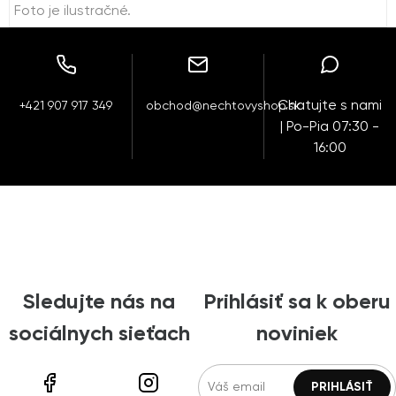
Foto je ilustračné.
Chatujte s nami
+421 907 917 349
obchod@nechtovyshop.sk
| Po-Pia 07:30 -
16:00
Sledujte nás na
Prihlásiť sa k oberu
sociálnych sieťach
noviniek