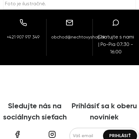
Foto je ilustračné.
Chatujte s nami
+421 907 917 349
obchod@nechtovyshop.sk
| Po-Pia 07:30 -
16:00
Sledujte nás na
Prihlásiť sa k oberu
sociálnych sieťach
noviniek