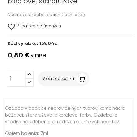
koralové, staroružové
Nechtová ozdoba, odtieň troch farieb.
Pridať do obľúbených
Kód výrobku: 159.04a
0,80 €
s DPH
expand_less
Vložiť do košíka
expand_more
Ozdoba v podobe nepravidelných tvarov, kombinácia
béžovej, staroružovej a korálovej farby. Ozdoba je
vhodná na zdobenie prírodných aj umelých nechtov.
Objem balenia: 7ml