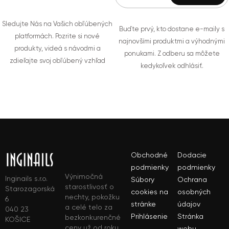
Sledujte Nás na Vašich obľúbených
Buďte prvý, kto dostane e-maily s
platformách. Pozrite si nové
najnovšími produktmi a výhodnými
produkty, videá s návodmi a
ponukami. Z odberu sa môžete
zdieľajte svoj obľúbený vzhľad
kedykoľvek odhlásiť.
Obchodné
Dodacie
podmienky
podmienky
Výnimočná
Inginails s.r.o.
Súbory
Ochrana
starostlivosť o
Starozagorská
cookies na
osobných
nechty, pokožku
6
stránke
údajov
a celé telo za
040 23
Prihlásenie
Stránka
bezkonkurenčné
KOŠICE
ceny už od roku