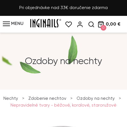
Pri objednávke nad 33€ doručenie zdarma
MENU
0,00 €
0
Ozdoby na nechty
Nechty
>
Zdobenie nechtov
>
Ozdoby na nechty
>
Nepravidelné tvary - béžové, koralové, staroružové