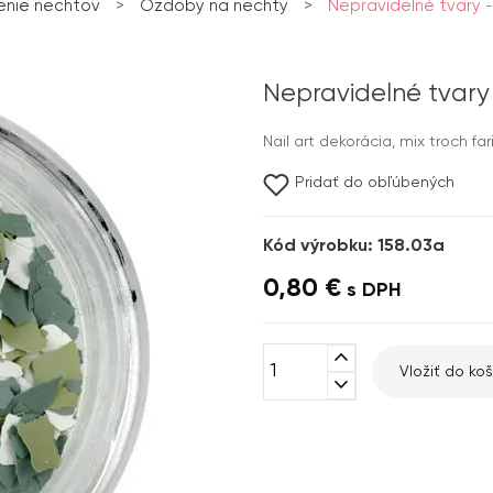
nie nechtov
>
Ozdoby na nechty
>
Nepravidelné tvary - 
Nepravidelné tvary -
Nail art dekorácia, mix troch far
Pridať do obľúbených
Kód výrobku: 158.03a
0,80 €
s DPH
expand_less
Vložiť do koš
expand_more