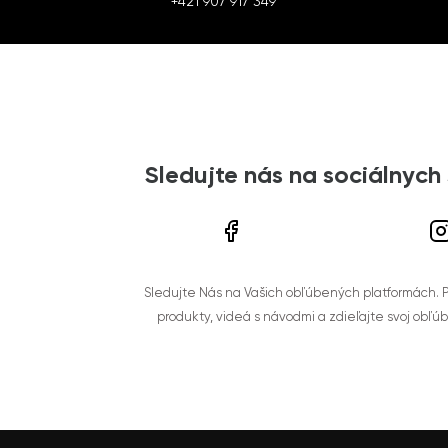
+421 907 917 349
Sledujte nás na sociálnych
Sledujte Nás na Vašich obľúbených platformách. Po
produkty, videá s návodmi a zdieľajte svoj obľú