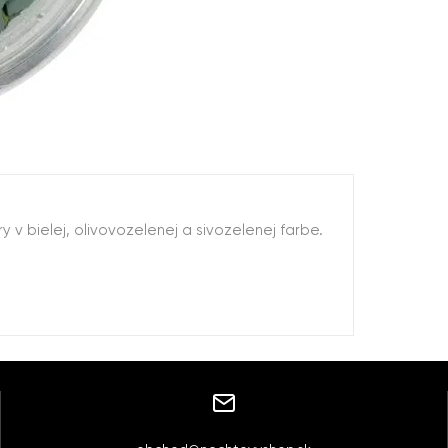
v bielej, olivovozelenej a sivozelenej farbe.