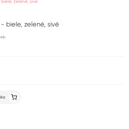
biele, zelené, sivé
 biele, zelené, sivé
ieb.
íka