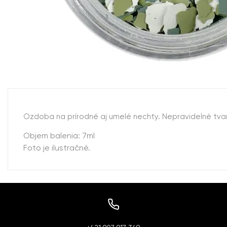
Ozdoba na prírodné aj umelé nechty. Nepravidelné tvary 
Objem balenia: 7ml
Foto je ilustračné.