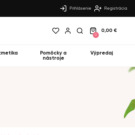
Prihlásenie
Registrácia
0,00 €
0
zmetika
Pomôcky a
Výpredaj
nástroje