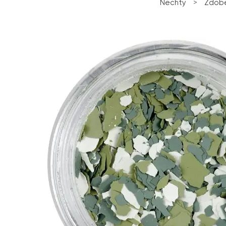
Nechty
>
Zdobe