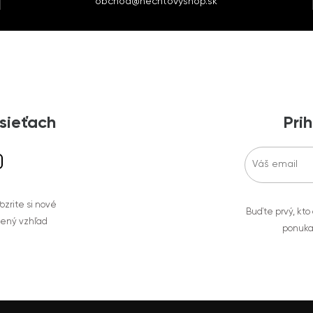
obchod@nechtovyshop.sk
 sieťach
Prih
zrite si nové
Buďte prvý, kto
bený vzhľad
ponuka