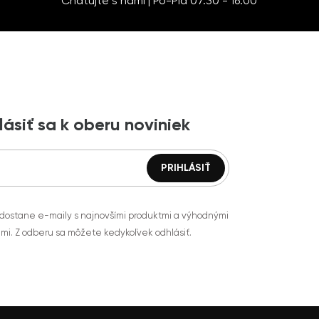
Chatujte s nami | Po-Pia 07:30 - 16:00
lásiť sa k oberu noviniek
 dostane e-maily s najnovšími produktmi a výhodnými
mi. Z odberu sa môžete kedykoľvek odhlásiť.