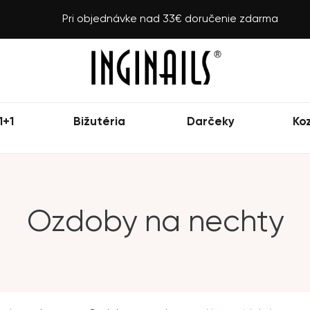
Pri objednávke nad 33€ doručenie zdarma
1+1
Bižutéria
Darčeky
Ko
Ozdoby na nechty