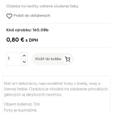
Ozdoba na nechty, odtiene studenej farby.
Pridať do obľúbených
Kód výrobku: 160.08b
0,80 €
s DPH
expand_less
Vložiť do košíka
expand_more
Nail art dekorácia, nepravidelné tvary v bielej, sivej a
čiernej farbe. Ozdoba je vhodná na zdobenie prírodných,
gélových aj akrylových nechtov.
Objem balenia: 7ml
Foto je ilustračné.