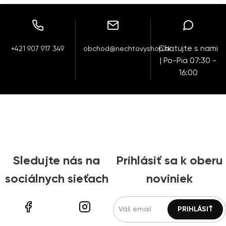
Chatujte s nami
+421 907 917 349
obchod@nechtovyshop.sk
| Po-Pia 07:30 -
16:00
Sledujte nás na
Prihlásiť sa k oberu
sociálnych sieťach
noviniek