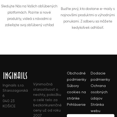
Sledujte Nás na Vašich obľúbených
Buďte prvý, kto dostane e-maily s
platformách. Pozrite si nové
najnovšími produktmi a výhodnými
produkty, videá s návodmi a
ponukami. Z odberu sa môžete
zdieľajte svoj obľúbený vzhľad
kedykoľvek odhlásiť.
Obchodné
Dodacie
podmienky
podmienky
Výnimočná
Inginails s.r.o.
Súbory
Ochrana
starostlivosť o
Starozagorská
cookies na
osobných
nechty, pokožku
6
stránke
údajov
a celé telo za
040 23
Prihlásenie
Stránka
bezkonkurenčné
KOŠICE
ceny už od roku
webu
2007