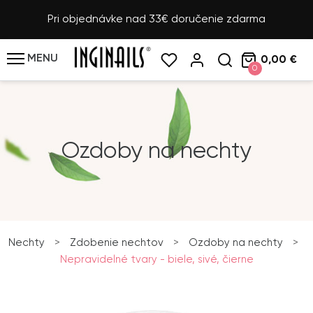
Pri objednávke nad 33€ doručenie zdarma
MENU
0,00 €
0
Ozdoby na nechty
Nechty
>
Zdobenie nechtov
>
Ozdoby na nechty
>
Nepravidelné tvary - biele, sivé, čierne