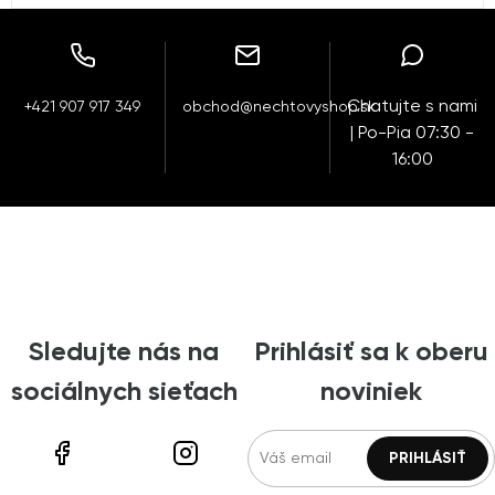
Chatujte s nami
+421 907 917 349
obchod@nechtovyshop.sk
| Po-Pia 07:30 -
16:00
Sledujte nás na
Prihlásiť sa k oberu
sociálnych sieťach
noviniek