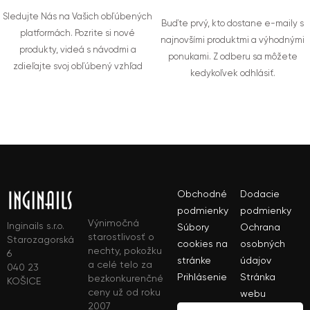
Sledujte Nás na Vašich obľúbených
Buďte prvý, kto dostane e-maily s
platformách. Pozrite si nové
najnovšími produktmi a výhodnými
produkty, videá s návodmi a
ponukami. Z odberu sa môžete
zdieľajte svoj obľúbený vzhľad
kedykoľvek odhlásiť.
Obchodné
Dodacie
podmienky
podmienky
Výnimočná
Inginails s.r.o.
Súbory
Ochrana
starostlivosť o
Starozagorská
cookies na
osobných
nechty, pokožku
6
stránke
údajov
a celé telo za
040 23
Prihlásenie
Stránka
bezkonkurenčné
KOŠICE
ceny už od roku
webu
2007