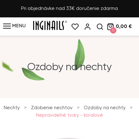
Pri objednávke nad 33€ doručenie zdarma
MENU
0,00 €
0
Ozdoby na nechty
Nechty
>
Zdobenie nechtov
>
Ozdoby na nechty
>
Nepravidelné tvary - koralové