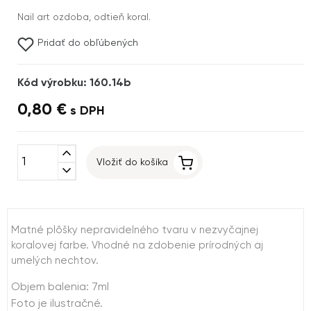
Nail art ozdoba, odtieň koral.
Pridať do obľúbených
Kód výrobku: 160.14b
0,80 €
s DPH
expand_less
Vložiť do košíka
expand_more
Matné plôšky nepravidelného tvaru v nezvyčajnej
koralovej farbe. Vhodné na zdobenie prírodných aj
umelých nechtov.
Objem balenia: 7ml
Foto je ilustračné.