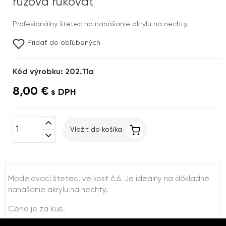
ružová rukoväť
Profesionálny štetec na nanášanie akrylu na nechty.
Pridať do obľúbených
Kód výrobku: 202.11a
8,00 €
s DPH
expand_less
Vložiť do košíka
expand_more
Modelovací štetec, veľkosť č.6. Je ideálny na dôkladné
nanášanie akrylu na nechty.
Cena je za kus.