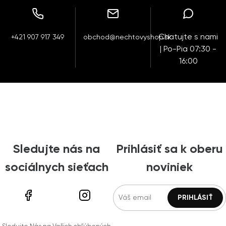
Chatujte s nami
+421 907 917 349
obchod@nechtovyshop.sk
| Po-Pia 07:30 -
16:00
Sledujte nás na
Prihlásiť sa k oberu
sociálnych sieťach
noviniek