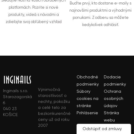
Sledujte Nás na Vašich obľúbených
Buďte prvý, kto dostane e-maily s
platformách. Pozrite si nové
najnovšími produktmi a výhodnými
produkty, videá s návodmi a
ponukami. Z odberu sa môžete
zdieľajte svoj obľúbený vzhľad
kedykoľvek odhlásiť.
Obchodné
Dodacie
podmienky
podmienky
Výnimočná
Inginails s.r.o.
Súbory
Ochrana
starostlivosť o
Starozagorská
cookies na
osobných
nechty, pokožku
6
stránke
údajov
a celé telo za
040 23
Prihlásenie
Stránka
bezkonkurenčné
KOŠICE
ceny už od roku
webu
2007
Odstúpiť od zmluvy