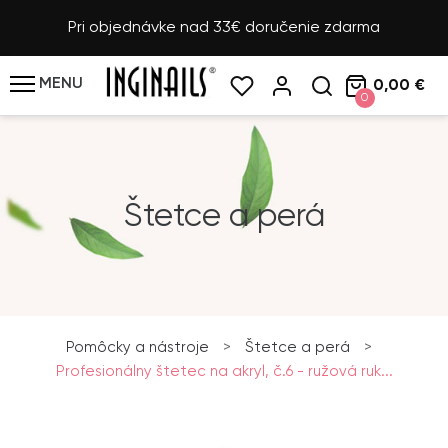
Pri objednávke nad 33€ doručenie zdarma
MENU
0,00 €
0
Štetce a perá
Pomôcky a nástroje
>
Štetce a perá
>
Profesionálny štetec na akryl, č.6 - ružová ruk...