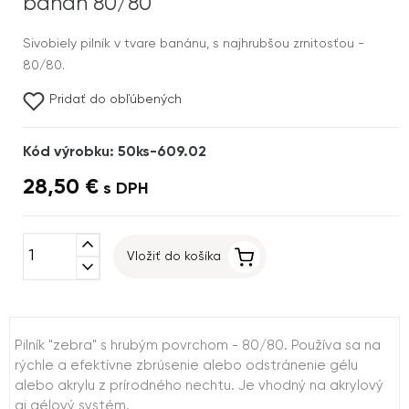
banán 80/80
Sivobiely pilník v tvare banánu, s najhrubšou zrnitosťou -
80/80.
Pridať do obľúbených
Kód výrobku: 50ks-609.02
28,50 €
s DPH
expand_less
Vložiť do košíka
expand_more
Pilník "zebra" s hrubým povrchom - 80/80. Používa sa na
rýchle a efektívne zbrúsenie alebo odstránenie gélu
alebo akrylu z prírodného nechtu. Je vhodný na akrylový
aj gélový systém.