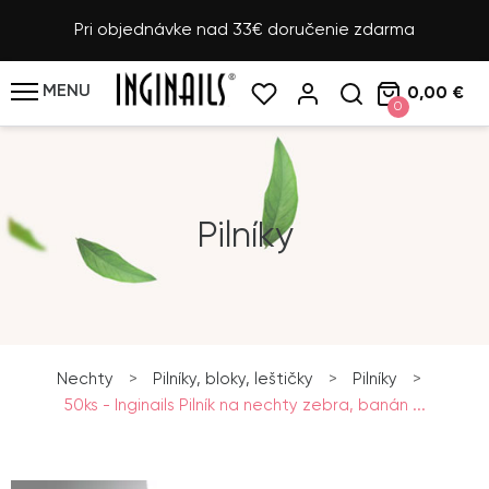
Pri objednávke nad 33€ doručenie zdarma
MENU
0,00 €
0
Pilníky
Nechty
>
Pilníky, bloky, leštičky
>
Pilníky
>
50ks - Inginails Pilník na nechty zebra, banán ...