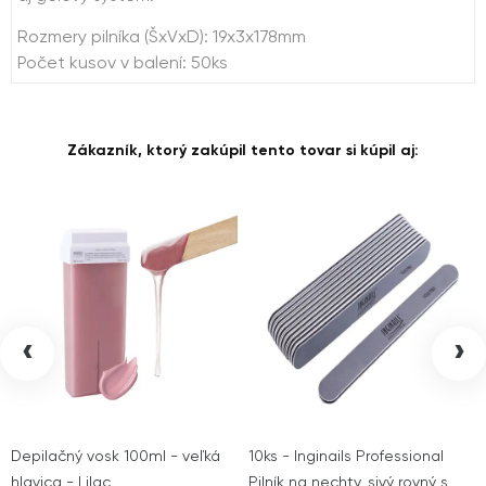
Rozmery pilníka (ŠxVxD): 19x3x178mm
Počet kusov v balení: 50ks
Zákazník, ktorý zakúpil tento tovar si kúpil aj:
‹
›
Depilačný vosk 100ml - veľká
10ks - Inginails Professional
hlavica - Lilac
Pilník na nechty, sivý rovný s