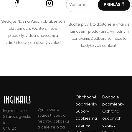
Sledujte Nás na Vašich obľúbených
Buďte prvý, kto dostane e-maily s
platformách. Pozrite si nové
najnovšími produktmi a výhodnými
produkty, videá s návodmi a
ponukami. Z odberu sa môžete
zdieľajte svoj obľúbený vzhľad
kedykoľvek odhlásiť.
Obchodné
Dodacie
podmienky
podmienky
Výnimočná
Inginails s.r.o.
Súbory
Ochrana
starostlivosť o
Starozagorská
cookies na
osobných
nechty, pokožku
6
stránke
údajov
a celé telo za
040 23