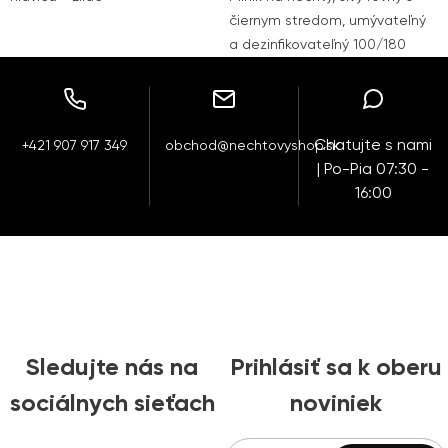
čiernym stredom, umývateľný
a dezinfikovateľný 100/180
Chatujte s nami
+421 907 917 349
obchod@nechtovyshop.sk
| Po-Pia 07:30 -
16:00
Sledujte nás na
Prihlásiť sa k oberu
sociálnych sieťach
noviniek