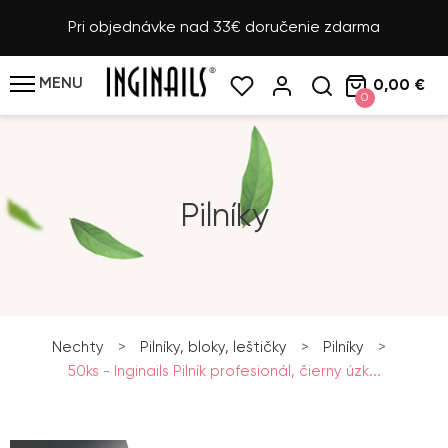
Pri objednávke nad 33€ doručenie zdarma
MENU
0,00 €
0
Pilníky
Nechty
>
Pilníky, bloky, leštičky
>
Pilníky
>
50ks - Inginails Pilník profesionál, čierny úzk...