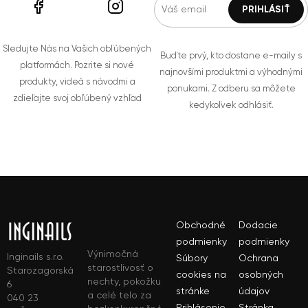
Sledujte Nás na Vašich obľúbených
Buďte prvý, kto dostane e-maily s
platformách. Pozrite si nové
najnovšími produktmi a výhodnými
produkty, videá s návodmi a
ponukami. Z odberu sa môžete
zdieľajte svoj obľúbený vzhľad
kedykoľvek odhlásiť.
Obchodné
Dodacie
podmienky
podmienky
Výnimočná
Inginails s.r.o.
Súbory
Ochrana
starostlivosť o
Starozagorská
cookies na
osobných
nechty, pokožku
6
stránke
údajov
a celé telo za
040 23