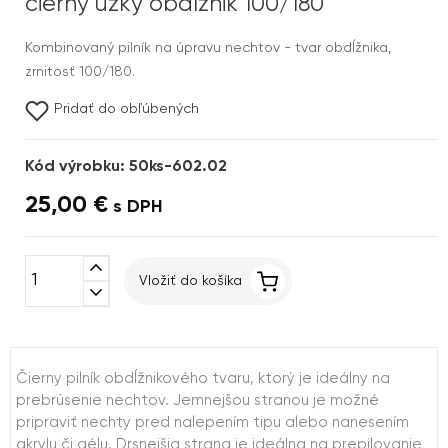
čierny úzky obdĺžnik 100/180
Kombinovaný pilník na úpravu nechtov - tvar obdĺžnika,
zrnitosť 100/180.
Pridať do obľúbených
Kód výrobku: 50ks-602.02
25,00 €
s DPH
expand_less
Vložiť do košíka
expand_more
Čierny pilník obdĺžnikového tvaru, ktorý je ideálny na
prebrúsenie nechtov. Jemnejšou stranou je možné
pripraviť nechty pred nalepením tipu alebo nanesením
akrylu či gélu. Drsnejšia strana je ideálna na prepilovanie