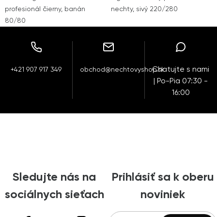
profesionál čierny, banán
nechty, sivý 220/280
80/80
Chatujte s nami
+421 907 917 349
obchod@nechtovyshop.sk
| Po-Pia 07:30 -
16:00
Sledujte nás na
Prihlásiť sa k oberu
sociálnych sieťach
noviniek