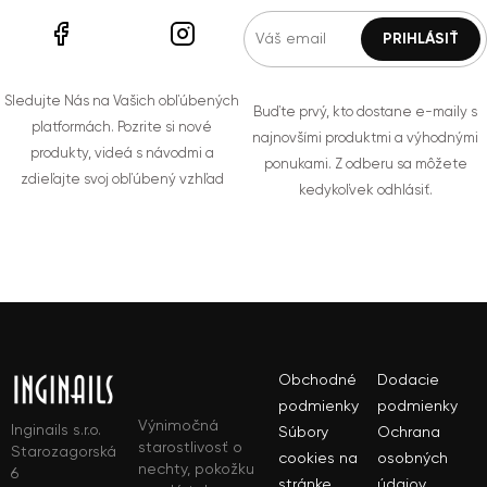
Sledujte Nás na Vašich obľúbených
Buďte prvý, kto dostane e-maily s
platformách. Pozrite si nové
najnovšími produktmi a výhodnými
produkty, videá s návodmi a
ponukami. Z odberu sa môžete
zdieľajte svoj obľúbený vzhľad
kedykoľvek odhlásiť.
Obchodné
Dodacie
podmienky
podmienky
Výnimočná
Inginails s.r.o.
Súbory
Ochrana
starostlivosť o
Starozagorská
cookies na
osobných
nechty, pokožku
6
stránke
údajov