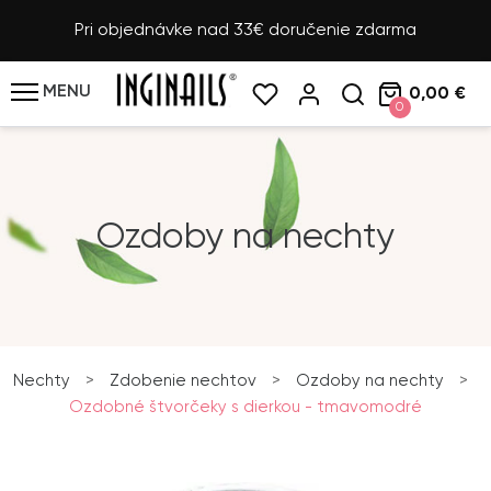
Pri objednávke nad 33€ doručenie zdarma
MENU
0,00 €
0
Ozdoby na nechty
Nechty
>
Zdobenie nechtov
>
Ozdoby na nechty
>
Ozdobné štvorčeky s dierkou - tmavomodré