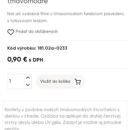
tmavomodré
Nail art ozdobné flitre v tmavomodrom farebnom prevedení,
s tyrkysovým leskom.
Pridať do obľúbených
Kód výrobku: 181.02a-0233
0,90 €
s DPH
expand_less
Vložiť do košíka
expand_more
Konfety v podobe malých tmavomodrých štvorčekov s
dierkou v strede. Ozdoba sa aplikuje do druhej čerstvej
vrstvy akrylu alebo UV gélu. Zdobiť je možné aj prírodné
nechty.