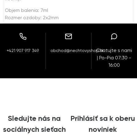
Objem balenia: 7ml
Rozmer ozdoby: 2x2mm
Chatujte s nami
+421 907 917 349
obchod@nechtovyshop.sk
| Po-Pia 07:30 -
16:00
Sledujte nás na
Prihlásiť sa k oberu
sociálnych sieťach
noviniek