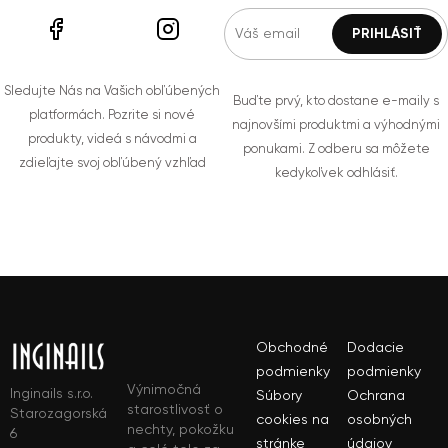
Sledujte Nás na Vašich obľúbených
Buďte prvý, kto dostane e-maily s
platformách. Pozrite si nové
najnovšími produktmi a výhodnými
produkty, videá s návodmi a
ponukami. Z odberu sa môžete
zdieľajte svoj obľúbený vzhľad
kedykoľvek odhlásiť.
Obchodné
Dodacie
podmienky
podmienky
Výnimočná
Inginails s.r.o.
Súbory
Ochrana
starostlivosť o
Starozagorská
cookies na
osobných
nechty, pokožku
6
stránke
údajov