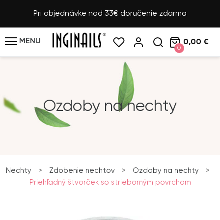
Pri objednávke nad 33€ doručenie zdarma
MENU
0,00 €
0
Ozdoby na nechty
Nechty
>
Zdobenie nechtov
>
Ozdoby na nechty
>
Priehľadný štvorček so strieborným povrchom