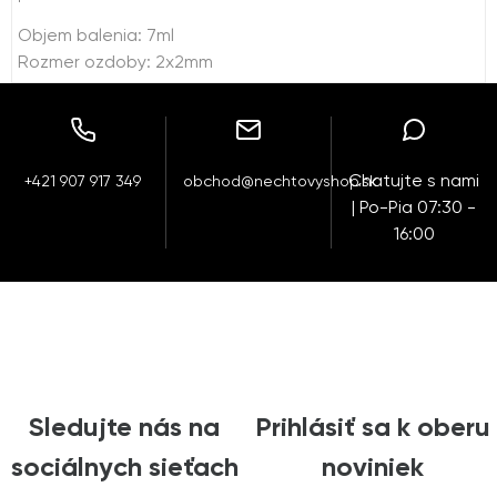
Objem balenia: 7ml
Rozmer ozdoby: 2x2mm
Chatujte s nami
+421 907 917 349
obchod@nechtovyshop.sk
| Po-Pia 07:30 -
16:00
Sledujte nás na
Prihlásiť sa k oberu
sociálnych sieťach
noviniek