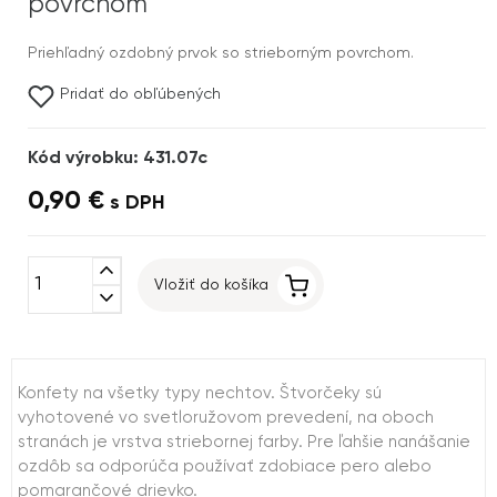
povrchom
Priehľadný ozdobný prvok so strieborným povrchom.
Pridať do obľúbených
Kód výrobku: 431.07c
0,90 €
s DPH
expand_less
Vložiť do košíka
expand_more
Konfety na všetky typy nechtov. Štvorčeky sú
vyhotovené vo svetloružovom prevedení, na oboch
stranách je vrstva striebornej farby. Pre ľahšie nanášanie
ozdôb sa odporúča používať zdobiace pero alebo
pomarančové drievko.