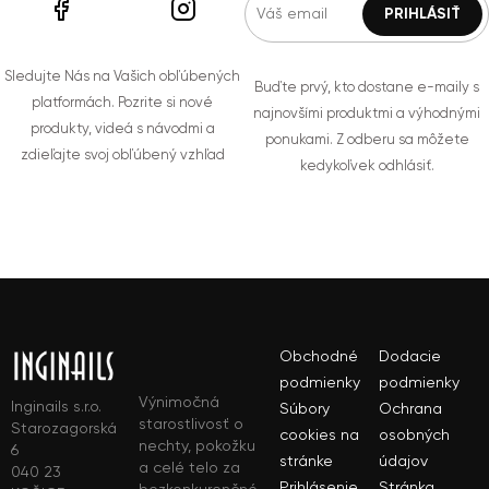
Sledujte Nás na Vašich obľúbených
Buďte prvý, kto dostane e-maily s
platformách. Pozrite si nové
najnovšími produktmi a výhodnými
produkty, videá s návodmi a
ponukami. Z odberu sa môžete
zdieľajte svoj obľúbený vzhľad
kedykoľvek odhlásiť.
Obchodné
Dodacie
podmienky
podmienky
Výnimočná
Inginails s.r.o.
Súbory
Ochrana
starostlivosť o
Starozagorská
cookies na
osobných
nechty, pokožku
6
stránke
údajov
a celé telo za
040 23
Prihlásenie
Stránka