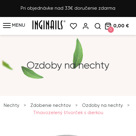
Pri objednávke nad 33€ doručenie zdarma
MENU
0,00 €
0
Ozdoby na nechty
Nechty
>
Zdobenie nechtov
>
Ozdoby na nechty
>
Tmavozelený štvorček s dierkou