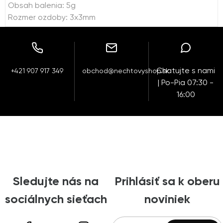
Obsah balenia: 5g
Rozmer ozdoby: 3x3mm
Chatujte s nami
+421 907 917 349
obchod@nechtovyshop.sk
| Po-Pia 07:30 -
16:00
Sledujte nás na
Prihlásiť sa k oberu
sociálnych sieťach
noviniek