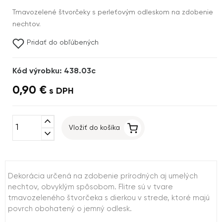
Tmavozelené štvorčeky s perleťovým odleskom na zdobenie
nechtov.
Pridať do obľúbených
Kód výrobku: 438.03c
0,90 €
s DPH
expand_less
Vložiť do košíka
expand_more
Dekorácia určená na zdobenie prírodných aj umelých
nechtov, obvyklým spôsobom. Flitre sú v tvare
tmavozeleného štvorčeka s dierkou v strede, ktoré majú
povrch obohatený o jemný odlesk.