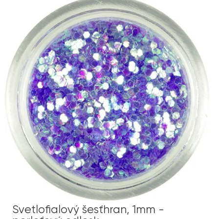
Svetlofialový šesťhran, 1mm -