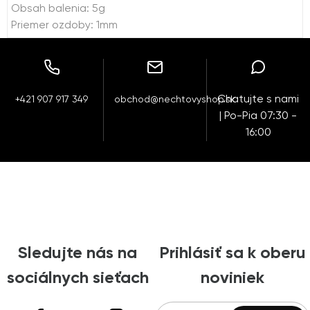
Obsah balenia: 5g
Priemer ozdoby: 1mm
Chatujte s nami
+421 907 917 349
obchod@nechtovyshop.sk
| Po-Pia 07:30 -
16:00
Sledujte nás na
Prihlásiť sa k oberu
sociálnych sieťach
noviniek