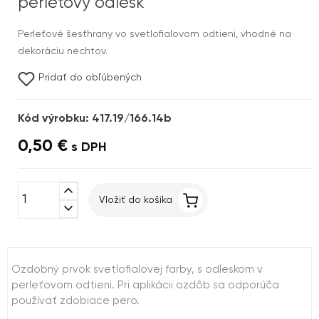
perleťový odlesk
Perleťové šesťhrany vo svetlofialovom odtieni, vhodné na
dekoráciu nechtov.
Pridať do obľúbených
Kód výrobku: 417.19/166.14b
0,50 €
s DPH
expand_less
Vložiť do košíka
expand_more
Ozdobný prvok svetlofialovej farby, s odleskom v
perleťovom odtieni. Pri aplikácii ozdôb sa odporúča
používať zdobiace pero.