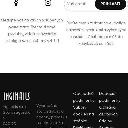
Sledujte Nás na Vašich obľúbených
Buďte prvý, kto dostane e-maily s
platformách. Pozrite si nové
najnovšími produktmi a výhodnými
produkty, videá s návodmi a
ponukami. Z odberu sa môžete
zdieľajte svoj obľúbený vzhľad
kedykoľvek odhlásiť.
Obchodné
Dodacie
podmienky
podmienky
Výnimočná
Inginails s.r.o.
Súbory
Ochrana
starostlivosť o
Starozagorská
cookies na
osobných
nechty, pokožku
6
stránke
údajov
a celé telo za
040 23