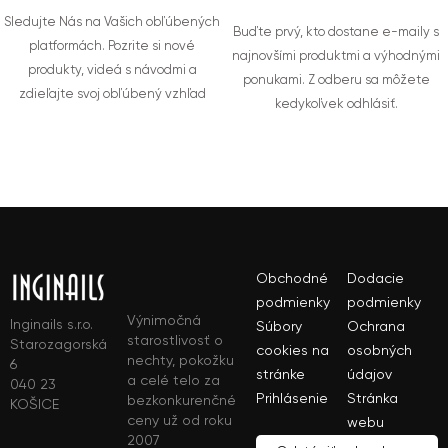
Sledujte Nás na Vašich obľúbených
Buďte prvý, kto dostane e-maily s
platformách. Pozrite si nové
najnovšími produktmi a výhodnými
produkty, videá s návodmi a
ponukami. Z odberu sa môžete
zdieľajte svoj obľúbený vzhľad
kedykoľvek odhlásiť.
Obchodné
Dodacie
podmienky
podmienky
Výnimočná
Inginails s.r.o.
Súbory
Ochrana
starostlivosť o
Starozagorská
cookies na
osobných
nechty, pokožku
6
stránke
údajov
a celé telo za
040 23
Prihlásenie
Stránka
bezkonkurenčné
KOŠICE
ceny už od roku
webu
2007