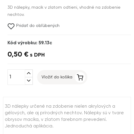
3D nálepky, macík v zlatom odtieni, vhodné na zdobenie
nechtov.
Pridať do obľúbených
Kód výrobku: 59.13c
0,50 €
s DPH
expand_less
Vložiť do košíka
expand_more
3D nálepky určené na zdobenie nielen akrylových a
gélových, ale aj prírodných nechtov. Nálepky sú v tvare
obrysov macíka, v zlatom farebnom prevedení.
Jednoduchá aplikácia.