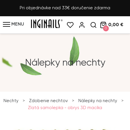
Pri objednávke nad 33€ doručenie zdarma
MENU
0,00 €
0
Nálepky na nechty
Nechty
>
Zdobenie nechtov
>
Nálepky na nechty
>
Zlatá samolepka - obrys 3D macíka