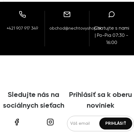
Chatujte s nami
+421 907 917 349
obchod@nechtovyshop.sk
| Po-Pia 07:30 -
16:00
Sledujte nás na
Prihlásiť sa k oberu
sociálnych sieťach
noviniek