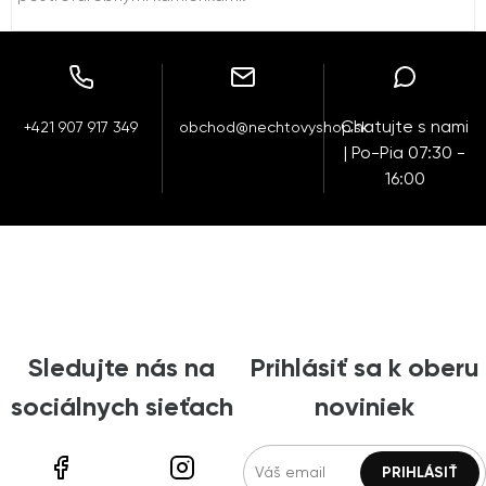
Chatujte s nami
+421 907 917 349
obchod@nechtovyshop.sk
| Po-Pia 07:30 -
16:00
Sledujte nás na
Prihlásiť sa k oberu
sociálnych sieťach
noviniek