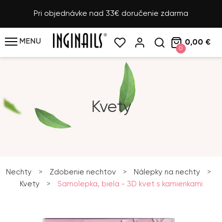
Pri objednávke nad 33€ doručenie zdarma
MENU
0,00 €
0
Kvety
Nechty
>
Zdobenie nechtov
>
Nálepky na nechty
>
Kvety
>
Samolepka, biela - 3D kvet s kamienkami