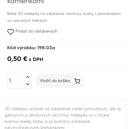
kamienkami
Biele 3D nálepky na zdobenie nechtov, kvety s kamienkami
vo viacerých farbách.
Pridať do obľúbených
Kód výrobku: 198.03a
0,50 €
s DPH
expand_less
Vložiť do košíka
expand_more
3D nálepky určené na zdobenie nielen prírodných, ale aj
gélových a akrylových nechtov. Nálepky sú v tvare
kvetov bielej farby a sú bohato zdobené
pestrofarebnými kamienkami.