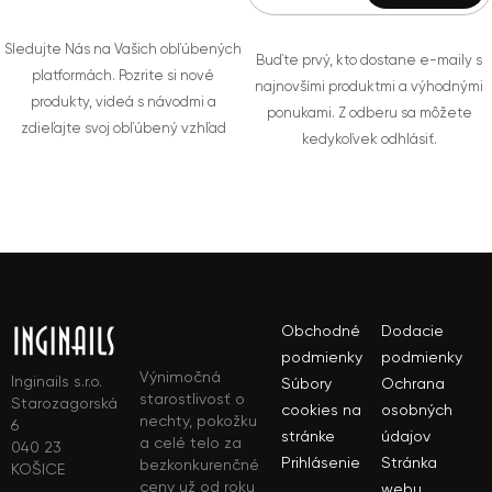
Sledujte Nás na Vašich obľúbených
Buďte prvý, kto dostane e-maily s
platformách. Pozrite si nové
najnovšími produktmi a výhodnými
produkty, videá s návodmi a
ponukami. Z odberu sa môžete
zdieľajte svoj obľúbený vzhľad
kedykoľvek odhlásiť.
Obchodné
Dodacie
podmienky
podmienky
Výnimočná
Inginails s.r.o.
Súbory
Ochrana
starostlivosť o
Starozagorská
cookies na
osobných
nechty, pokožku
6
stránke
údajov
a celé telo za
040 23
Prihlásenie
Stránka
bezkonkurenčné
KOŠICE
ceny už od roku
webu