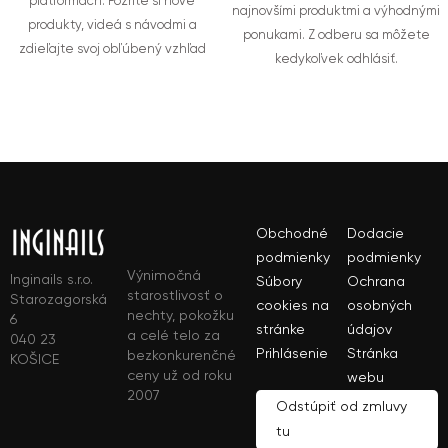
platformách. Pozrite si nové
najnovšími produktmi a výhodnými
produkty, videá s návodmi a
ponukami. Z odberu sa môžete
zdieľajte svoj obľúbený vzhľad
kedykoľvek odhlásiť.
Obchodné
Dodacie
podmienky
podmienky
Výnimočná
Inginails s.r.o.
Súbory
Ochrana
starostlivosť o
Starozagorská
cookies na
osobných
nechty, pokožku
6
stránke
údajov
a celé telo za
040 23
Prihlásenie
Stránka
bezkonkurenčné
KOŠICE
ceny už od roku
webu
2007
Odstúpiť od zmluvy
tu