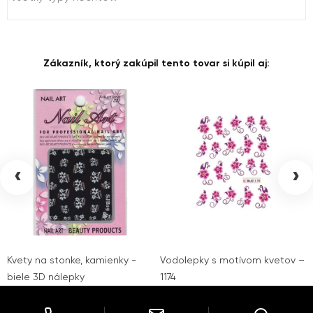
Zákazník, ktorý zakúpil tento tovar si kúpil aj:
‹
›
Kvety na stonke, kamienky -
Vodolepky s motívom kvetov –
biele 3D nálepky
1174