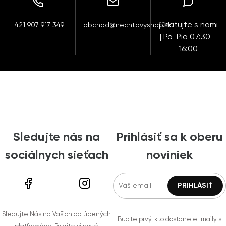
Chatujte s nami
+421 907 917 349
obchod@nechtovyshop.sk
| Po-Pia 07:30 -
16:00
Sledujte nás na
Prihlásiť sa k oberu
sociálnych sieťach
noviniek
Sledujte Nás na Vašich obľúbených
Buďte prvý, kto dostane e-maily s