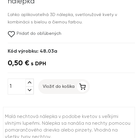
nálepka
Ľahko aplikovateľná 3D nálepka, svetloružové kvety v
kombinácii s bielou a čiernou farbou.
Pridať do obľúbených
Kód výrobku: 48.03a
0,50 €
s DPH
expand_less
Vložiť do košíka
expand_more
Malá nechtová nálepka v podobe kvetov s veľkými
vlnitými lupeňmi. Nálepka sa nanáša na nechty pomocou
pomarančového drievka alebo pinzety. Vhodná na
všetky typy nechtov.