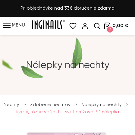
Pri objednávke nad 33€ doručenie zdarma
MENU
0,00 €
0
Nálepky na nechty
Nechty
>
Zdobenie nechtov
>
Nálepky na nechty
>
Kvety, rôzne veľkosti - svetloružová 3D nálepka