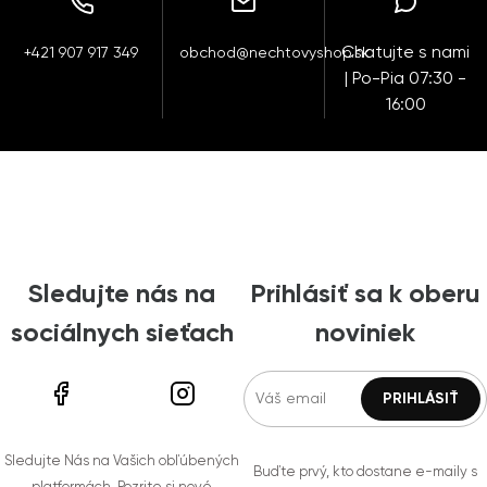
Chatujte s nami
+421 907 917 349
obchod@nechtovyshop.sk
| Po-Pia 07:30 -
16:00
Sledujte nás na
Prihlásiť sa k oberu
sociálnych sieťach
noviniek
Sledujte Nás na Vašich obľúbených
Buďte prvý, kto dostane e-maily s