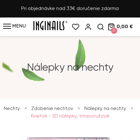
Pri objednávke nad 33€ doručenie zdarma
MENU
0,00 €
0
Nálepky na nechty
Nechty
>
Zdobenie nechtov
>
Nálepky na nechty
>
Kvietok - 3D nálepky, tmavoružové