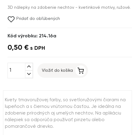
3D nálepky na zdobenie nechtov - kvetinkové motívy, ružové.
Pridať do obľúbených
Kód výrobku: 214.16a
0,50 €
s DPH
expand_less
Vložiť do košíka
expand_more
Kvety tmavoružovej farby, so svetloružovými čiarami na
lupeňoch a s čiernou vnútornou časťou. Je ideálna na
zdobenie prírodných aj umelých nechtov. Na aplikáciu
nálepiek sa odporúča používať pinzetu alebo
pomarančové drievko.