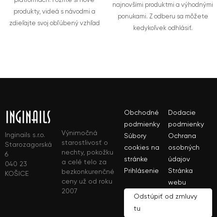
platformách. Pozrite si nové
najnovšími produktmi a výhodnými
produkty, videá s návodmi a
ponukami. Z odberu sa môžete
zdieľajte svoj obľúbený vzhľad
kedykoľvek odhlásiť.
Obchodné
Dodacie
podmienky
podmienky
Výnimočná
Inginails s.r.o.
Súbory
Ochrana
starostlivosť o
Starozagorská
cookies na
osobných
nechty, pokožku
6
stránke
údajov
a celé telo za
040 23
Prihlásenie
Stránka
bezkonkurenčné
KOŠICE
ceny už od roku
webu
2007
Odstúpiť od zmluvy
tu