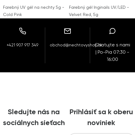
Farebný UV gél na nechty 5g -
Farebný gél Inginails UV/LED -
Cold Pink
Velvet Red, 5g
Chatujte s nami
+421 907 917 349
obchod@nechtovyshop.sk
| Po-Pia 07:30 -
16:00
Sledujte nás na
Prihlásiť sa k oberu
sociálnych sieťach
noviniek