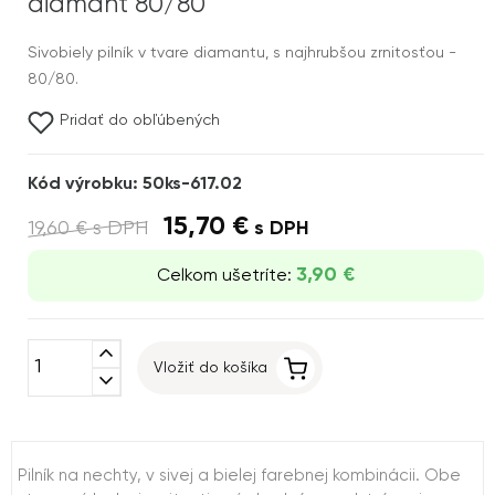
diamant 80/80
Sivobiely pilník v tvare diamantu, s najhrubšou zrnitosťou -
80/80.
Pridať do obľúbených
Kód výrobku: 50ks-617.02
15,70 €
19,60 €
s DPH
s DPH
3,90 €
Celkom ušetríte:
expand_less
Vložiť do košíka
expand_more
Pilník na nechty, v sivej a bielej farebnej kombinácii. Obe