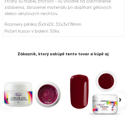
strany sú hrubej zrnitosti - sú vhodné na odstránenie
zdobenia, zbrúsenie materiálu pri dopĺňaní gélových
alebo akrylových nechtov.
Rozmery pilníka (ŠxVxD): 32x3x178mm
Počet kusov v balení: 50ks
Zákazník, ktorý zakúpil tento tovar si kúpil aj:
‹
›