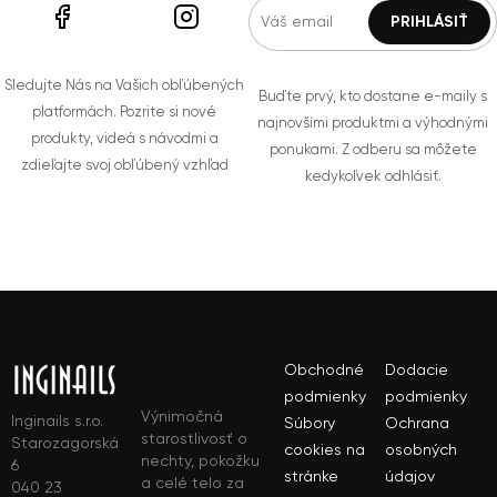
Sledujte Nás na Vašich obľúbených
Buďte prvý, kto dostane e-maily s
platformách. Pozrite si nové
najnovšími produktmi a výhodnými
produkty, videá s návodmi a
ponukami. Z odberu sa môžete
zdieľajte svoj obľúbený vzhľad
kedykoľvek odhlásiť.
Obchodné
Dodacie
podmienky
podmienky
Výnimočná
Inginails s.r.o.
Súbory
Ochrana
starostlivosť o
Starozagorská
cookies na
osobných
nechty, pokožku
6
stránke
údajov
a celé telo za
040 23