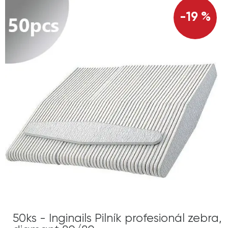
-19 %
50ks - Inginails Pilník profesionál zebra,